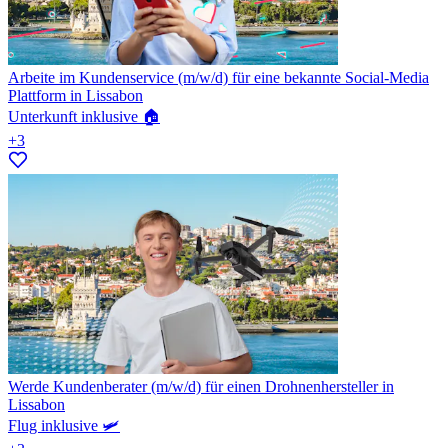
Arbeite im Kundenservice (m/w/d) für eine bekannte Social-Media
Plattform in Lissabon
Unterkunft inklusive 🏠
+3
Werde Kundenberater (m/w/d) für einen Drohnenhersteller in
Lissabon
Flug inklusive 🛩️