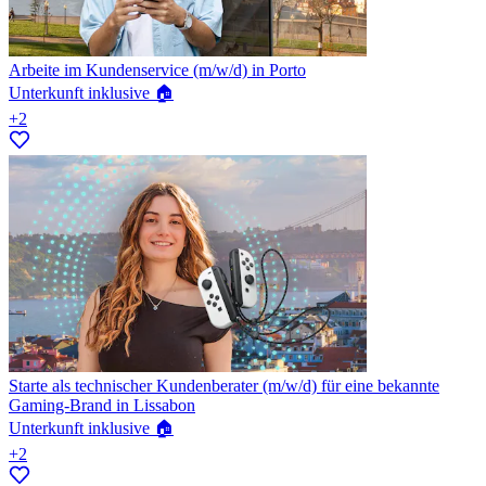
Arbeite im Kundenservice (m/w/d) in Porto
Unterkunft inklusive 🏠
+2
Starte als technischer Kundenberater (m/w/d) für eine bekannte
Gaming-Brand in Lissabon
Unterkunft inklusive 🏠
+2