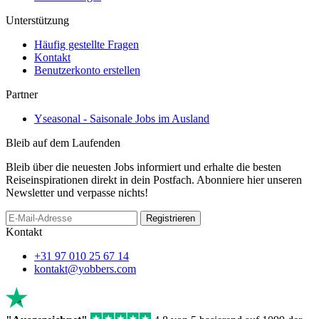
Unterstützung
Häufig gestellte Fragen
Kontakt
Benutzerkonto erstellen
Partner
Yseasonal - Saisonale Jobs im Ausland
Bleib auf dem Laufenden
Bleib über die neuesten Jobs informiert und erhalte die besten
Reiseinspirationen direkt in dein Postfach. Abonniere hier unseren
Newsletter und verpasse nichts!
If
Registrieren
you
Kontakt
are
a
+31 97 010 25 67 14
human,
kontakt@yobbers.com
ignore
this
field