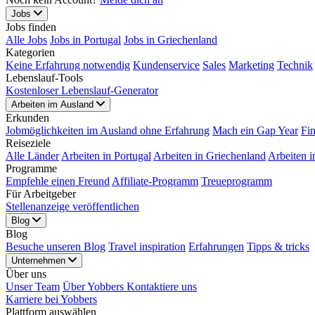
Jobs
Jobs finden
Alle Jobs
Jobs in Portugal
Jobs in Griechenland
Kategorien
Keine Erfahrung notwendig
Kundenservice
Sales
Marketing
Technik
Lebenslauf-Tools
Kostenloser Lebenslauf-Generator
Arbeiten im Ausland
Erkunden
Jobmöglichkeiten im Ausland ohne Erfahrung
Mach ein Gap Year
Fi
Reiseziele
Alle Länder
Arbeiten in Portugal
Arbeiten in Griechenland
Arbeiten i
Programme
Empfehle einen Freund
Affiliate-Programm
Treueprogramm
Für Arbeitgeber
Stellenanzeige veröffentlichen
Blog
Blog
Besuche unseren Blog
Travel inspiration
Erfahrungen
Tipps & tricks
Unternehmen
Über uns
Unser Team
Über Yobbers
Kontaktiere uns
Karriere bei Yobbers
Plattform auswählen