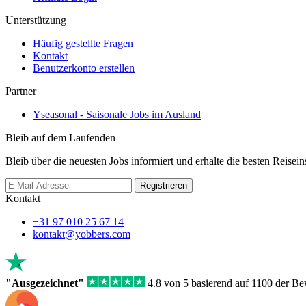
Unterstützung
Häufig gestellte Fragen
Kontakt
Benutzerkonto erstellen
Partner
Yseasonal - Saisonale Jobs im Ausland
Bleib auf dem Laufenden
Bleib über die neuesten Jobs informiert und erhalte die besten Reisein
If
Registrieren
you
Kontakt
are
a
+31 97 010 25 67 14
human,
kontakt@yobbers.com
ignore
this
field
"Ausgezeichnet"
4.8 von 5 basierend auf 1100 der B