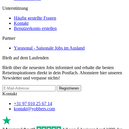
Unterstützung
Häufig gestellte Fragen
Kontakt
Benutzerkonto erstellen
Partner
Yseasonal - Saisonale Jobs im Ausland
Bleib auf dem Laufenden
Bleib über die neuesten Jobs informiert und erhalte die besten
Reiseinspirationen direkt in dein Postfach. Abonniere hier unseren
Newsletter und verpasse nichts!
If
Registrieren
you
Kontakt
are
a
+31 97 010 25 67 14
human,
kontakt@yobbers.com
ignore
this
field