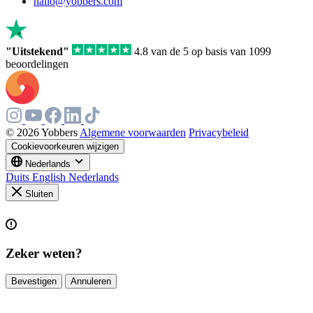
human,
hallo@yobbers.com
ignore
this
field
"Uitstekend"
4.8 van de 5 op basis van 1099
beoordelingen
© 2026 Yobbers
Algemene voorwaarden
Privacybeleid
Cookievoorkeuren wijzigen
Nederlands
Duits
English
Nederlands
Sluiten
Zeker weten?
Bevestigen
Annuleren