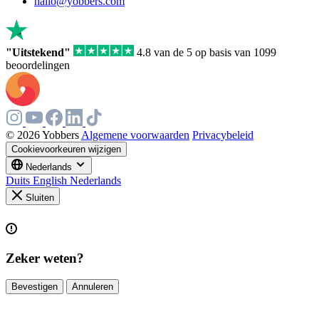
hallo@yobbers.com
"Uitstekend"
4.8 van de 5 op basis van 1099
beoordelingen
© 2026 Yobbers
Algemene voorwaarden
Privacybeleid
Cookievoorkeuren wijzigen
Nederlands
Duits
English
Nederlands
Sluiten
Zeker weten?
Bevestigen
Annuleren