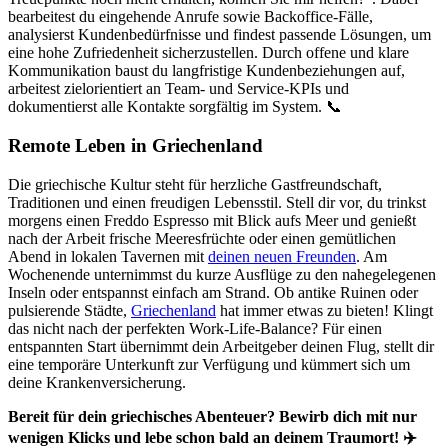
bearbeitest du eingehende Anrufe sowie Backoffice-Fälle,
analysierst Kundenbedürfnisse und findest passende Lösungen, um
eine hohe Zufriedenheit sicherzustellen. Durch offene und klare
Kommunikation baust du langfristige Kundenbeziehungen auf,
arbeitest zielorientiert an Team- und Service-KPIs und
dokumentierst alle Kontakte sorgfältig im System. 📞
Remote Leben in Griechenland
Die griechische Kultur steht für herzliche Gastfreundschaft,
Traditionen und einen freudigen Lebensstil. Stell dir vor, du trinkst
morgens einen Freddo Espresso mit Blick aufs Meer und genießt
nach der Arbeit frische Meeresfrüchte oder einen gemütlichen
Abend in lokalen Tavernen mit
deinen neuen Freunden
. Am
Wochenende unternimmst du kurze Ausflüge zu den nahegelegenen
Inseln oder entspannst einfach am Strand. Ob antike Ruinen oder
pulsierende Städte,
Griechenland
hat immer etwas zu bieten! Klingt
das nicht nach der perfekten Work-Life-Balance? Für einen
entspannten Start übernimmt dein Arbeitgeber deinen Flug, stellt dir
eine temporäre Unterkunft zur Verfügung und kümmert sich um
deine Krankenversicherung.
Bereit für dein griechisches Abenteuer? Bewirb dich mit nur
wenigen Klicks und lebe schon bald an deinem Traumort! ✈️