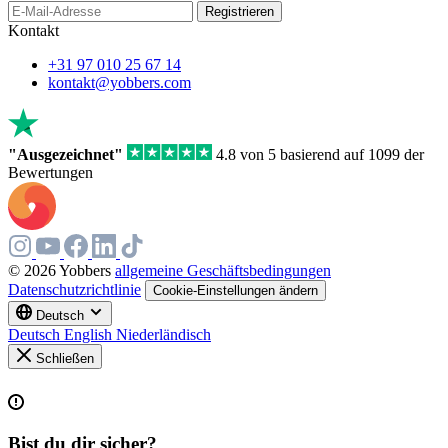
If
Registrieren
you
Kontakt
are
a
+31 97 010 25 67 14
human,
kontakt@yobbers.com
ignore
this
field
"Ausgezeichnet"
4.8 von 5 basierend auf 1099 der
Bewertungen
© 2026 Yobbers
allgemeine Geschäftsbedingungen
Datenschutzrichtlinie
Cookie-Einstellungen ändern
Deutsch
Deutsch
English
Niederländisch
Schließen
Bist du dir sicher?