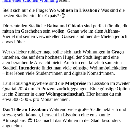
nach einer schönen Wohnung
lesen.
Stellt sich nur die Frage:
Wo wohnen in Lissabon?
Was sind die
besten Stadtviertel für Expats? 🤔
Die zentralen Stadtteile
Baixa
und
Chiado
sind perfekt für alle, die
mitten im Geschehen sein wollen. Genau wie im alten Alfama-
Viertel mit seinen verwinkelten Gassen sind hier die Mieten jedoch
etwas höher.
Wer es lieber ruhiger mag, sollte sich nach Wohnungen in
Graça
umsehen, das auf dem höchsten Hügel der Stadt liegt und eine
atemberaubende Aussicht bietet. Auch im erst kürzlich sanierten
Stadtteil
Intendente
findet man viele günstige Wohnmöglichkeiten
– hier leben viele Student*innen und digitale Nomad*innen.
Laut HousingAnywhere sind die
Mietpreise
in Lissabon im zweiten
Quartal 2024 um 25 Prozent zurückgegangen. Eine günstige Option
ist ein Zimmer in einer
Wohngemeinschaft
. Hier kannst du mit
etwa 300-500 € pro Monat rechnen.
Das Tolle an Lissabon:
Während viele große Städte hektisch und
stressig sein können, herrscht in Lissabon eine entspannte
Atmosphäre. 😎 Das macht das Wohnen in der Stadt besonders
angenehm.