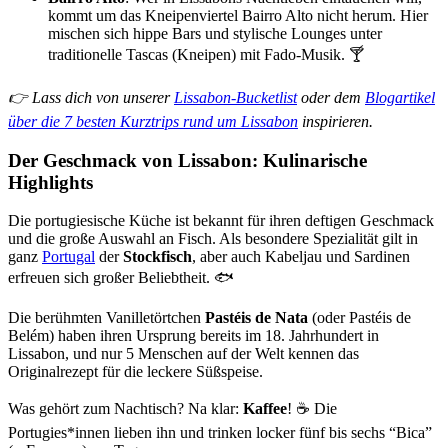
kommt um das Kneipenviertel Bairro Alto nicht herum. Hier
mischen sich hippe Bars und stylische Lounges unter
traditionelle Tascas (Kneipen) mit Fado-Musik. 🍸
👉 Lass dich von unserer
Lissabon-Bucketlist
oder dem
Blogartikel
über die 7 besten Kurztrips rund um Lissabon
inspirieren.
Der Geschmack von Lissabon: Kulinarische
Highlights
Die portugiesische Küche ist bekannt für ihren deftigen Geschmack
und die große Auswahl an Fisch. Als besondere Spezialität gilt in
ganz
Portugal
der
Stockfisch
, aber auch Kabeljau und Sardinen
erfreuen sich großer Beliebtheit. 🐟
Die berühmten Vanilletörtchen
Pastéis de Nata
(oder Pastéis de
Belém) haben ihren Ursprung bereits im 18. Jahrhundert in
Lissabon, und nur 5 Menschen auf der Welt kennen das
Originalrezept für die leckere Süßspeise.
Was gehört zum Nachtisch? Na klar:
Kaffee
! ☕ Die
Portugies*innen lieben ihn und trinken locker fünf bis sechs “Bica”