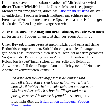
Du träumst davon, in Lissabon zu arbeiten?
Mit Yobbers wird
dieser Traum Wirklichkeit!
✨ Unsere Mission ist es, jungen
Menschen zu ermöglichen, durch das
Arbeiten im Ausland
die Welt
zu entdecken. Tauche in fremde Kulturen ein, schließe neue
Freundschaften und lerne eine neue Sprache – sammle Erfahrungen,
die du dein Leben lang nicht vergessen wirst.
Also:
Raus aus dem Alltag und herausfinden, was die Welt noch
zu bieten hat!
Yobbers unterstützt dich bei jedem Schritt! 😉
Unser
Bewerbungsprozess
ist unkompliziert und ganz auf deine
Bedürfnisse zugeschnitten. Sobald du ein passendes Jobangebot
gefunden hast, unterstützen dich unsere Recruiter auf dem gesamten
Weg – von der Bewerbung bis zur Ankunft in Lissabon. Unsere
Relocation-Expert*innen stehen dir zur Seite und liefern dir
Antworten auf all deine Fragen, damit du dich ganz auf dein neues
Abenteuer konzentrieren kannst. 🫶
Ich habe den Bewerbungsprozess als einfach und
schnell erlebt! Vom ersten Gespräch an war ich sehr
begeistert! Yobbers hat mir sehr geholfen und ein paar
Wochen später saß ich schon im Flieger und mein
portugiesisches Abenteuer begann!”
– Annemijn 👉
Lies mehr über die
Erfahrungen zufriedener Yobbers-
Kandidat*innen
.