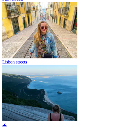
Lisbon streets
🌊