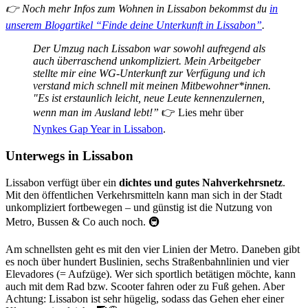
👉 Noch mehr Infos zum Wohnen in Lissabon bekommst du
in
unserem Blogartikel “Finde deine Unterkunft in Lissabon”
.
Der Umzug nach Lissabon war sowohl aufregend als
auch überraschend unkompliziert. Mein Arbeitgeber
stellte mir eine WG-Unterkunft zur Verfügung und ich
verstand mich schnell mit meinen Mitbewohner*innen.
"Es ist erstaunlich leicht, neue Leute kennenzulernen,
wenn man im Ausland lebt!”
👉 Lies mehr über
Nynkes Gap Year in Lissabon
.
Unterwegs in Lissabon
Lissabon verfügt über ein
dichtes und gutes Nahverkehrsnetz
.
Mit den öffentlichen Verkehrsmitteln kann man sich in der Stadt
unkompliziert fortbewegen – und günstig ist die Nutzung von
Metro, Bussen & Co auch noch. 🚇
Am schnellsten geht es mit den vier Linien der Metro. Daneben gibt
es noch über hundert Buslinien, sechs Straßenbahnlinien und vier
Elevadores (= Aufzüge). Wer sich sportlich betätigen möchte, kann
auch mit dem Rad bzw. Scooter fahren oder zu Fuß gehen. Aber
Achtung: Lissabon ist sehr hügelig, sodass das Gehen eher einer