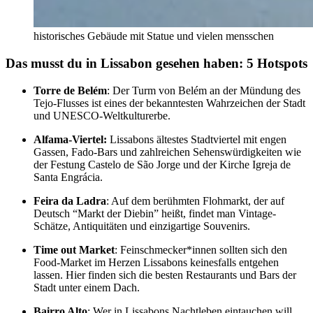
historisches Gebäude mit Statue und vielen mensschen
Das musst du in Lissabon gesehen haben: 5 Hotspots
Torre de Belém
: Der Turm von Belém an der Mündung des
Tejo-Flusses ist eines der bekanntesten Wahrzeichen der Stadt
und UNESCO-Weltkulturerbe.
Alfama-Viertel:
Lissabons ältestes Stadtviertel mit engen
Gassen, Fado-Bars und zahlreichen Sehenswürdigkeiten wie
der Festung Castelo de São Jorge und der Kirche Igreja de
Santa Engrácia.
Feira da Ladra
: Auf dem berühmten Flohmarkt, der auf
Deutsch “Markt der Diebin” heißt, findet man Vintage-
Schätze, Antiquitäten und einzigartige Souvenirs.
Time out Market
: Feinschmecker*innen sollten sich den
Food-Market im Herzen Lissabons keinesfalls entgehen
lassen. Hier finden sich die besten Restaurants und Bars der
Stadt unter einem Dach.
Bairro Alto
: Wer in Lissabons Nachtleben eintauchen will,