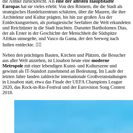
die Antike zurückreicht. Als
eine der ältesten Hauptstädte
Europas
hat sie vieles erlebt: Von den Römern, die die Stadt als
strategisches Handelszentrum schätzten, über die Mauren, die ihre
Architektur und Kultur prägten, bis hin zur großen Ära der
Entdeckungsreisen, als portugiesische Seefahrer die Welt erkundeten
und Reichtümer in die Stadt brachten. Darunter Bartholomeu Dias,
der als Erster in der Geschichte der Menschheit die Südspitze
Afrikas umsegelte, und Vasco da Gama, der den Seeweg nach
Indien entdeckte. 🚣‍♂️
Neben den prächtigen Bauten, Kirchen und Plätzen, die Besucher
aus aller Welt anziehen, ist Lissabon heute eine
moderne
Metropole
mit einer lebendigen Kunst- und Kulturszene und
gewinnt als IT-Standort zunehmend an Bedeutung. Im Laufe der
letzten Jahre fanden zahlreiche internationale Großveranstaltungen
in Lissabon statt, etwa das Finale der UEFA Champions League
2020, das Rock-in-Rio-Festival und der Eurovision Song Contest
2018.