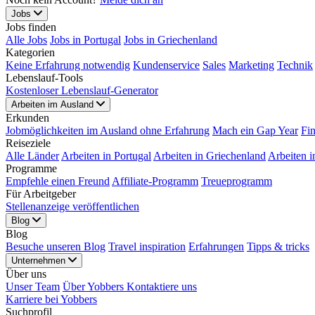
Jobs
Jobs finden
Alle Jobs
Jobs in Portugal
Jobs in Griechenland
Kategorien
Keine Erfahrung notwendig
Kundenservice
Sales
Marketing
Technik
Lebenslauf-Tools
Kostenloser Lebenslauf-Generator
Arbeiten im Ausland
Erkunden
Jobmöglichkeiten im Ausland ohne Erfahrung
Mach ein Gap Year
Fi
Reiseziele
Alle Länder
Arbeiten in Portugal
Arbeiten in Griechenland
Arbeiten i
Programme
Empfehle einen Freund
Affiliate-Programm
Treueprogramm
Für Arbeitgeber
Stellenanzeige veröffentlichen
Blog
Blog
Besuche unseren Blog
Travel inspiration
Erfahrungen
Tipps & tricks
Unternehmen
Über uns
Unser Team
Über Yobbers
Kontaktiere uns
Karriere bei Yobbers
Suchprofil