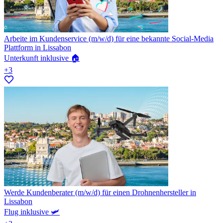
Arbeite im Kundenservice (m/w/d) für eine bekannte Social-Media
Plattform in Lissabon
Unterkunft inklusive 🏠
+3
Werde Kundenberater (m/w/d) für einen Drohnenhersteller in
Lissabon
Flug inklusive 🛩️