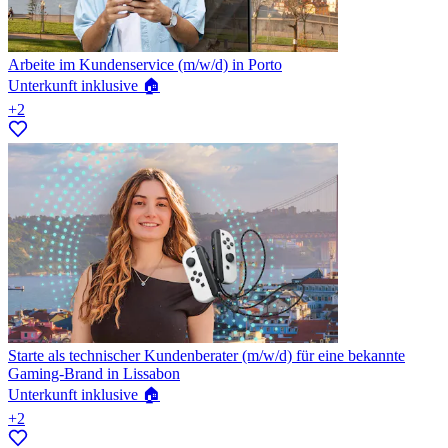
Arbeite im Kundenservice (m/w/d) in Porto
Unterkunft inklusive 🏠
+2
Starte als technischer Kundenberater (m/w/d) für eine bekannte
Gaming-Brand in Lissabon
Unterkunft inklusive 🏠
+2