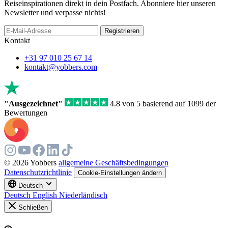
Reiseinspirationen direkt in dein Postfach. Abonniere hier unseren
Newsletter und verpasse nichts!
If
Registrieren
you
Kontakt
are
a
+31 97 010 25 67 14
human,
kontakt@yobbers.com
ignore
this
field
"Ausgezeichnet"
4.8 von 5 basierend auf 1099 der
Bewertungen
© 2026 Yobbers
allgemeine Geschäftsbedingungen
Datenschutzrichtlinie
Cookie-Einstellungen ändern
Deutsch
Deutsch
English
Niederländisch
Schließen