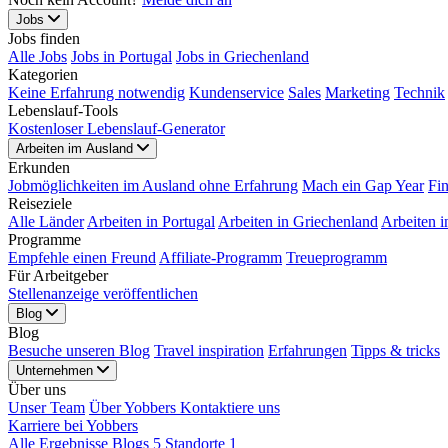
Jobs
Jobs finden
Alle Jobs
Jobs in Portugal
Jobs in Griechenland
Kategorien
Keine Erfahrung notwendig
Kundenservice
Sales
Marketing
Technik
Lebenslauf-Tools
Kostenloser Lebenslauf-Generator
Arbeiten im Ausland
Erkunden
Jobmöglichkeiten im Ausland ohne Erfahrung
Mach ein Gap Year
Fi
Reiseziele
Alle Länder
Arbeiten in Portugal
Arbeiten in Griechenland
Arbeiten i
Programme
Empfehle einen Freund
Affiliate-Programm
Treueprogramm
Für Arbeitgeber
Stellenanzeige veröffentlichen
Blog
Blog
Besuche unseren Blog
Travel inspiration
Erfahrungen
Tipps & tricks
Unternehmen
Über uns
Unser Team
Über Yobbers
Kontaktiere uns
Karriere bei Yobbers
Alle Ergebnisse
Blogs
5
Standorte
1