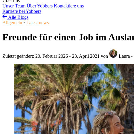
Über uns
Unser Team
Über Yobbers
Kontaktiere uns
Karriere bei Yobbers
Alle Blogs
Allgemein
◦
Latest news
Freunde für einen Job im Ausl
Zuletzt geändert:
20. Februar 2026
◦
23. April 2021
von
Laura
◦