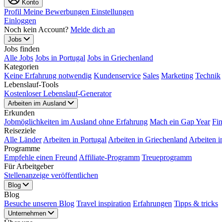
Konto
Profil
Meine Bewerbungen
Einstellungen
Einloggen
Noch kein Account?
Melde dich an
Jobs
Jobs finden
Alle Jobs
Jobs in Portugal
Jobs in Griechenland
Kategorien
Keine Erfahrung notwendig
Kundenservice
Sales
Marketing
Technik
Lebenslauf-Tools
Kostenloser Lebenslauf-Generator
Arbeiten im Ausland
Erkunden
Jobmöglichkeiten im Ausland ohne Erfahrung
Mach ein Gap Year
Fi
Reiseziele
Alle Länder
Arbeiten in Portugal
Arbeiten in Griechenland
Arbeiten i
Programme
Empfehle einen Freund
Affiliate-Programm
Treueprogramm
Für Arbeitgeber
Stellenanzeige veröffentlichen
Blog
Blog
Besuche unseren Blog
Travel inspiration
Erfahrungen
Tipps & tricks
Unternehmen