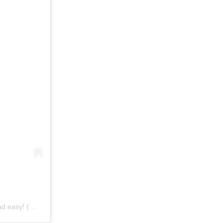
Een bericht gedeeld door Yobbers NL/BE | We make working abroad easy! (@yobbers.nl)