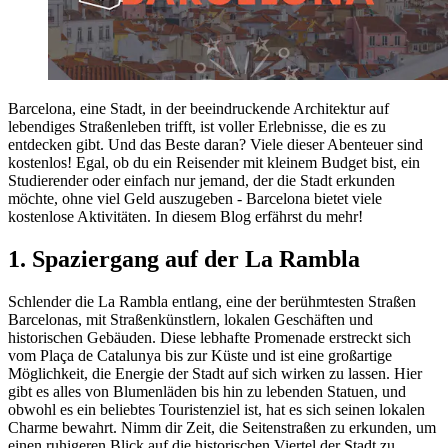
Barcelona, eine Stadt, in der beeindruckende Architektur auf
lebendiges Straßenleben trifft, ist voller Erlebnisse, die es zu
entdecken gibt. Und das Beste daran? Viele dieser Abenteuer sind
kostenlos! Egal, ob du ein Reisender mit kleinem Budget bist, ein
Studierender oder einfach nur jemand, der die Stadt erkunden
möchte, ohne viel Geld auszugeben - Barcelona bietet viele
kostenlose Aktivitäten. In diesem Blog erfährst du mehr!
1. Spaziergang auf der La Rambla
Schlender die La Rambla entlang, eine der berühmtesten Straßen
Barcelonas, mit Straßenkünstlern, lokalen Geschäften und
historischen Gebäuden. Diese lebhafte Promenade erstreckt sich
vom Plaça de Catalunya bis zur Küste und ist eine großartige
Möglichkeit, die Energie der Stadt auf sich wirken zu lassen. Hier
gibt es alles von Blumenläden bis hin zu lebenden Statuen, und
obwohl es ein beliebtes Touristenziel ist, hat es sich seinen lokalen
Charme bewahrt. Nimm dir Zeit, die Seitenstraßen zu erkunden, um
einen ruhigeren Blick auf die historischen Viertel der Stadt zu