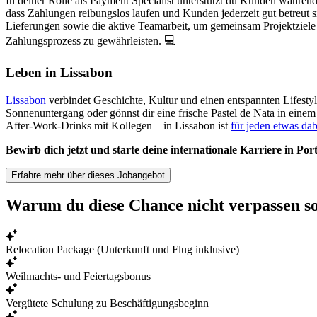
In deiner Rolle als Payment Specialist unterstützt du Kunden währe
dass Zahlungen reibungslos laufen und Kunden jederzeit gut betreu
Lieferungen sowie die aktive Teamarbeit, um gemeinsam Projektziele u
Zahlungsprozess zu gewährleisten. 💻
Leben in Lissabon
Lissabon
verbindet Geschichte, Kultur und einen entspannten Lifesty
Sonnenuntergang oder gönnst dir eine frische Pastel de Nata in einem
After-Work-Drinks mit Kollegen – in Lissabon ist
für jeden etwas dab
Bewirb dich jetzt und starte deine internationale Karriere in Por
Erfahre mehr über dieses Jobangebot
Warum du diese Chance nicht verpassen sol
Relocation Package (Unterkunft und Flug inklusive)
Weihnachts- und Feiertagsbonus
Vergütete Schulung zu Beschäftigungsbeginn