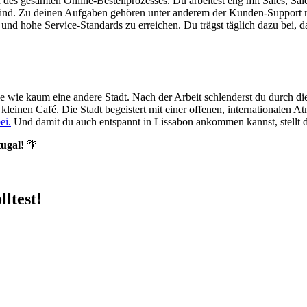
nd des gesamten Online-Bestellprozesses. Du arbeitest eng mit Sales,
t sind. Zu deinen Aufgaben gehören unter anderem der Kunden-Support
nd hohe Service-Standards zu erreichen. Du trägst täglich dazu bei, d
le wie kaum eine andere Stadt. Nach der Arbeit schlenderst du durch d
 kleinen Café. Die Stadt begeistert mit einer offenen, internationalen 
ei.
Und damit du auch entspannt in Lissabon ankommen kannst, stellt d
tugal!
🌴
ltest!