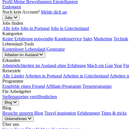
Profil
Meine Bewerbungen
Einstellungen
Einloggen
Noch kein Account?
Melde dich an
Jobs
Jobs finden
Alle Jobs
Jobs in Portugal
Jobs in Griechenland
Kategorien
Keine Erfahrung notwendig
Kundenservice
Sales
Marketing
Technik
Lebenslauf-Tools
Kostenloser Lebenslauf-Generator
Arbeiten im Ausland
Erkunden
Jobmöglichkeiten im Ausland ohne Erfahrung
Mach ein Gap Year
Fi
Reiseziele
Alle Länder
Arbeiten in Portugal
Arbeiten in Griechenland
Arbeiten i
Programme
Empfehle einen Freund
Affiliate-Programm
Treueprogramm
Für Arbeitgeber
Stellenanzeige veröffentlichen
Blog
Blog
Besuche unseren Blog
Travel inspiration
Erfahrungen
Tipps & tricks
Unternehmen
Über uns