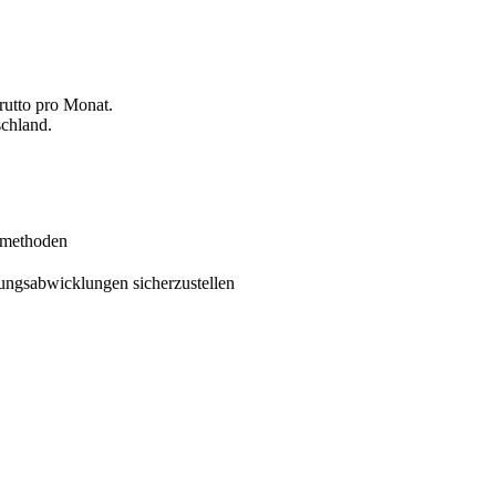
rutto pro Monat.
schland.
smethoden
ungsabwicklungen sicherzustellen