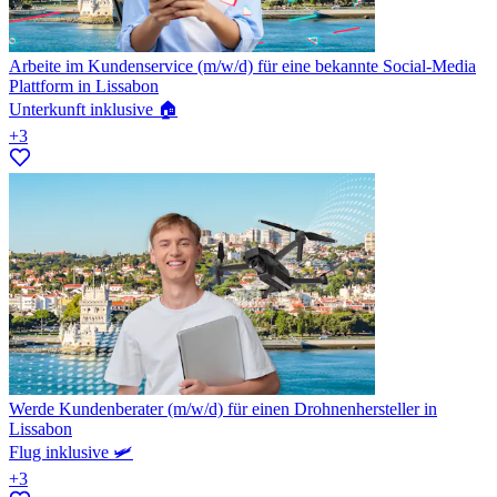
Arbeite im Kundenservice (m/w/d) für eine bekannte Social-Media
Plattform in Lissabon
Unterkunft inklusive 🏠
+3
Werde Kundenberater (m/w/d) für einen Drohnenhersteller in
Lissabon
Flug inklusive 🛩️
+3