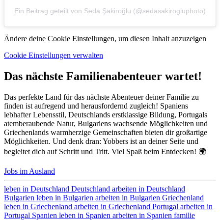
Ein Beitrag geteilt von Seda Şakiroğlu (@sedasakirogluphoto)
Ändere deine Cookie Einstellungen, um diesen Inhalt anzuzeigen
Cookie Einstellungen verwalten
Das nächste Familienabenteuer wartet!
Das perfekte Land für das nächste Abenteuer deiner Familie zu
finden ist aufregend und herausfordernd zugleich! Spaniens
lebhafter Lebensstil, Deutschlands erstklassige Bildung, Portugals
atemberaubende Natur, Bulgariens wachsende Möglichkeiten und
Griechenlands warmherzige Gemeinschaften bieten dir großartige
Möglichkeiten. Und denk dran: Yobbers ist an deiner Seite und
begleitet dich auf Schritt und Tritt. Viel Spaß beim Entdecken! 🌍
Jobs im Ausland
leben in Deutschland
Deutschland
arbeiten in Deutschland
Bulgarien
leben in Bulgarien
arbeiten in Bulgarien
Griechenland
leben in Griechenland
arbeiten in Griechenland
Portugal
arbeiten in
Portugal
Spanien
leben in Spanien
arbeiten in Spanien
familie