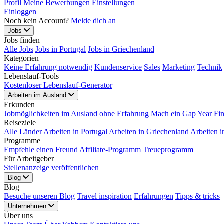
Profil
Meine Bewerbungen
Einstellungen
Einloggen
Noch kein Account?
Melde dich an
Jobs
Jobs finden
Alle Jobs
Jobs in Portugal
Jobs in Griechenland
Kategorien
Keine Erfahrung notwendig
Kundenservice
Sales
Marketing
Technik
Lebenslauf-Tools
Kostenloser Lebenslauf-Generator
Arbeiten im Ausland
Erkunden
Jobmöglichkeiten im Ausland ohne Erfahrung
Mach ein Gap Year
Fi
Reiseziele
Alle Länder
Arbeiten in Portugal
Arbeiten in Griechenland
Arbeiten i
Programme
Empfehle einen Freund
Affiliate-Programm
Treueprogramm
Für Arbeitgeber
Stellenanzeige veröffentlichen
Blog
Blog
Besuche unseren Blog
Travel inspiration
Erfahrungen
Tipps & tricks
Unternehmen
Über uns