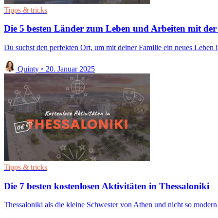
Tipps & tricks
Die 5 besten Länder zum Leben und Arbeiten mit der
Du suchst den perfekten Ort, um mit deiner Familie ein neues Leben 
Quinty
◦
20. Januar 2025
Tipps & tricks
Die 7 besten kostenlosen Aktivitäten in Thessaloniki
Thessaloniki als die kleine Schwester von Athen und nicht so modern 