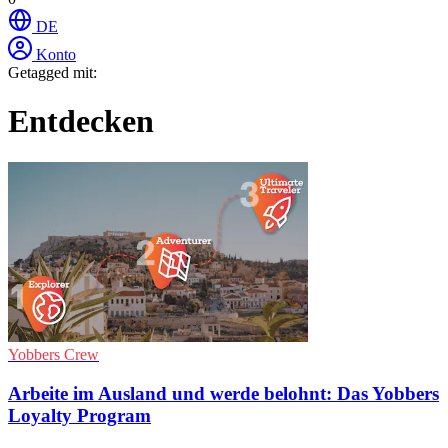
DE
Konto
Getagged mit:
Entdecken
Yobbers Crew
Arbeite im Ausland und werde belohnt: Das Yobbers
Loyalty Program