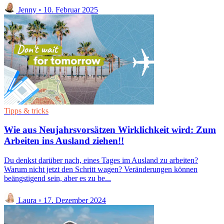
Jenny
◦
10. Februar 2025
Tipps & tricks
Wie aus Neujahrsvorsätzen Wirklichkeit wird: Zum
Arbeiten ins Ausland ziehen!!
Du denkst darüber nach, eines Tages im Ausland zu arbeiten?
Warum nicht jetzt den Schritt wagen? Veränderungen können
beängstigend sein, aber es zu be...
Laura
◦
17. Dezember 2024