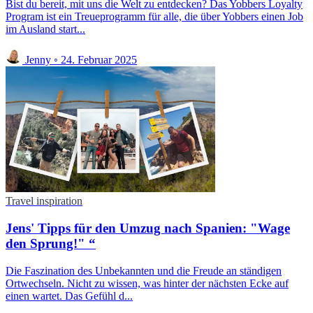
Bist du bereit, mit uns die Welt zu entdecken? Das Yobbers Loyalty
Program ist ein Treueprogramm für alle, die über Yobbers einen Job
im Ausland start...
Jenny
◦
24. Februar 2025
Travel inspiration
Jens' Tipps für den Umzug nach Spanien: "Wage
den Sprung!" “
Die Faszination des Unbekannten und die Freude an ständigen
Ortwechseln. Nicht zu wissen, was hinter der nächsten Ecke auf
einen wartet. Das Gefühl d...