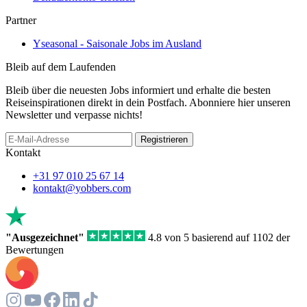
Partner
Yseasonal - Saisonale Jobs im Ausland
Bleib auf dem Laufenden
Bleib über die neuesten Jobs informiert und erhalte die besten
Reiseinspirationen direkt in dein Postfach. Abonniere hier unseren
Newsletter und verpasse nichts!
If
Registrieren
you
Kontakt
are
a
+31 97 010 25 67 14
human,
kontakt@yobbers.com
ignore
this
field
"Ausgezeichnet"
4.8 von 5 basierend auf 1102 der
Bewertungen