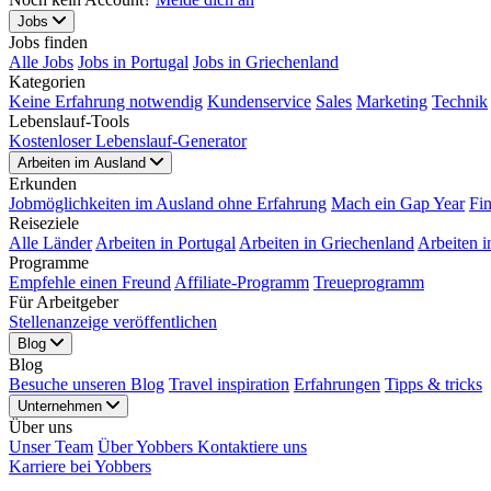
Jobs
Jobs finden
Alle Jobs
Jobs in Portugal
Jobs in Griechenland
Kategorien
Keine Erfahrung notwendig
Kundenservice
Sales
Marketing
Technik
Lebenslauf-Tools
Kostenloser Lebenslauf-Generator
Arbeiten im Ausland
Erkunden
Jobmöglichkeiten im Ausland ohne Erfahrung
Mach ein Gap Year
Fi
Reiseziele
Alle Länder
Arbeiten in Portugal
Arbeiten in Griechenland
Arbeiten i
Programme
Empfehle einen Freund
Affiliate-Programm
Treueprogramm
Für Arbeitgeber
Stellenanzeige veröffentlichen
Blog
Blog
Besuche unseren Blog
Travel inspiration
Erfahrungen
Tipps & tricks
Unternehmen
Über uns
Unser Team
Über Yobbers
Kontaktiere uns
Karriere bei Yobbers