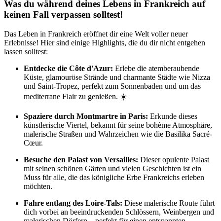
Was du während deines Lebens in Frankreich auf
keinen Fall verpassen solltest!
Das Leben in Frankreich eröffnet dir eine Welt voller neuer
Erlebnisse! Hier sind einige Highlights, die du dir nicht entgehen
lassen solltest:
Entdecke die Côte d'Azur:
Erlebe die atemberaubende
Küste, glamouröse Strände und charmante Städte wie Nizza
und Saint-Tropez, perfekt zum Sonnenbaden und um das
mediterrane Flair zu genießen. ☀️
Spaziere durch Montmartre in Paris:
Erkunde dieses
künstlerische Viertel, bekannt für seine bohème Atmosphäre,
malerische Straßen und Wahrzeichen wie die Basilika Sacré-
Cœur.
Besuche den Palast von Versailles:
Dieser opulente Palast
mit seinen schönen Gärten und vielen Geschichten ist ein
Muss für alle, die das königliche Erbe Frankreichs erleben
möchten.
Fahre entlang des Loire-Tals:
Diese malerische Route führt
dich vorbei an beeindruckenden Schlössern, Weinbergen und
malerischen Dörfern – perfekt für einen entspannten