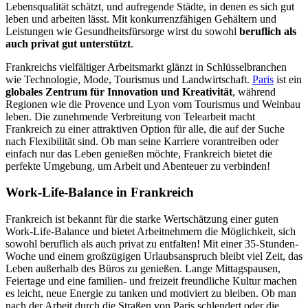
Lebensqualität schätzt, und aufregende Städte, in denen es sich gut
leben und arbeiten lässt. Mit konkurrenzfähigen Gehältern und
Leistungen wie Gesundheitsfürsorge wirst du sowohl
beruflich als
auch privat gut unterstützt
.
Frankreichs vielfältiger Arbeitsmarkt glänzt in Schlüsselbranchen
wie Technologie, Mode, Tourismus und Landwirtschaft.
Paris
ist ein
globales Zentrum für Innovation und Kreativität
, während
Regionen wie die Provence und Lyon vom Tourismus und Weinbau
leben. Die zunehmende Verbreitung von Telearbeit macht
Frankreich zu einer attraktiven Option für alle, die auf der Suche
nach Flexibilität sind. Ob man seine Karriere vorantreiben oder
einfach nur das Leben genießen möchte, Frankreich bietet die
perfekte Umgebung, um Arbeit und Abenteuer zu verbinden!
Work-Life-Balance in Frankreich
Frankreich ist bekannt für die starke Wertschätzung einer guten
Work-Life-Balance und bietet Arbeitnehmern die Möglichkeit, sich
sowohl beruflich als auch privat zu entfalten! Mit einer 35-Stunden-
Woche und einem großzügigen Urlaubsanspruch bleibt viel Zeit, das
Leben außerhalb des Büros zu genießen. Lange Mittagspausen,
Feiertage und eine familien- und freizeit freundliche Kultur machen
es leicht, neue Energie zu tanken und motiviert zu bleiben. Ob man
nach der Arbeit durch die Straßen von Paris schlendert oder die