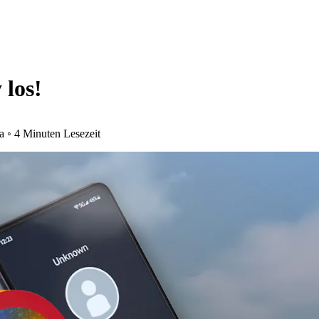
 los!
a
◦
4 Minuten Lesezeit