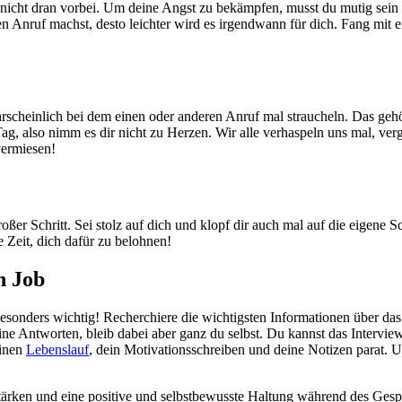
r nicht dran vorbei. Um deine Angst zu bekämpfen, musst du mutig sein u
en Anruf machst, desto leichter wird es irgendwann für dich. Fang mit
hrscheinlich bei dem einen oder anderen Anruf mal straucheln. Das gehö
Tag, also nimm es dir nicht zu Herzen. Wir alle verhaspeln uns mal, v
vermiesen!
r Schritt. Sei stolz auf dich und klopf dir auch mal auf die eigene Sch
 Zeit, dich dafür zu belohnen!
n Job
besonders wichtig! Recherchiere die wichtigsten Informationen über da
e Antworten, bleib dabei aber ganz du selbst. Du kannst das Intervie
einen
Lebenslauf
, dein Motivationsschreiben und deine Notizen parat.
tärken und eine positive und selbstbewusste Haltung während des Gesprä