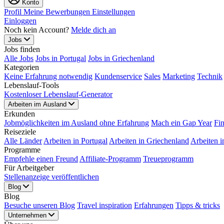
Konto
Profil
Meine Bewerbungen
Einstellungen
Einloggen
Noch kein Account?
Melde dich an
Jobs
Jobs finden
Alle Jobs
Jobs in Portugal
Jobs in Griechenland
Kategorien
Keine Erfahrung notwendig
Kundenservice
Sales
Marketing
Technik
Lebenslauf-Tools
Kostenloser Lebenslauf-Generator
Arbeiten im Ausland
Erkunden
Jobmöglichkeiten im Ausland ohne Erfahrung
Mach ein Gap Year
Fi
Reiseziele
Alle Länder
Arbeiten in Portugal
Arbeiten in Griechenland
Arbeiten i
Programme
Empfehle einen Freund
Affiliate-Programm
Treueprogramm
Für Arbeitgeber
Stellenanzeige veröffentlichen
Blog
Blog
Besuche unseren Blog
Travel inspiration
Erfahrungen
Tipps & tricks
Unternehmen