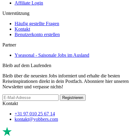
Affiliate Login
Unterstützung
Häufig gestellte Fragen
Kontakt
Benutzerkonto erstellen
Partner
Yseasonal - Saisonale Jobs im Ausland
Bleib auf dem Laufenden
Bleib über die neuesten Jobs informiert und erhalte die besten
Reiseinspirationen direkt in dein Postfach. Abonniere hier unseren
Newsletter und verpasse nichts!
If
Registrieren
you
Kontakt
are
a
+31 97 010 25 67 14
human,
kontakt@yobbers.com
ignore
this
field