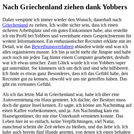
Nach Griechenland ziehen dank Yobbers
Daher verspürte ich immer wieder den Wunsch, dauerhaft nach
Griechenland
zu ziehen. Ich wollte sicher sein, dass ich einen
sicheren Arbeitsplatz und ein gutes Einkommen habe, also erstellte
ich ein Profil bei Yobbers und vereinbarte einen Gesprächstermin für
weitere Informationen. Ein enthusiastischer Recruiter erklärte mir im
Detail, wie das
Bewerbungsverfahren
ablaufen würde und was ich
alles organisieren musste. Ich bin ja nicht mehr die Jüngste und habe
auch noch nie jeden Tag hinter einem Computer gearbeitet, deshalb
war ich etwas unsicher. Zum Glück wurde ich von Yobbers super
gut unterstützt. Sie kümmern sich um dich und sind sehr hilfsbereit.
Ich finde es etwas ganz Besonderes, dass ich das Gefühl habe, den
Recruiter gut zu kennen, obwohl wir uns nie getroffen haben. Das
gibt ein vertrautes Gefühl.
Als ich das letzte Mal in Griechenland war, habe ich über eine
Autovermietung ein Haus gemietet. Ich dachte, der Besitzer muss
doch die ganze Insel kennen. Er sagte, ich könne am Nachmittag auf
einen Kaffee vorbeikommen, und ja. Am Nachmittag kam ein
Hauseigentümer, der mir eine Unterkunft vermieten konnte. Das
Leben hier ist so einfach, keine Verpflichtungen, viel Natur,
manchmal scheint die Zeit stehen zu bleiben, und das liebe ich. Ich
habe auch bereits fünf Hunde gerettet, von denen ich einen behalten