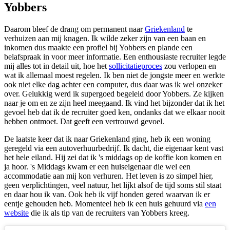
Yobbers
Daarom bleef de drang om permanent naar
Griekenland
te
verhuizen aan mij knagen. Ik wilde zeker zijn van een baan en
inkomen dus maakte een profiel bij Yobbers en plande een
belafspraak in voor meer informatie. Een enthousiaste recruiter legde
mij alles tot in detail uit, hoe het
sollicitatieproces
zou verlopen en
wat ik allemaal moest regelen. Ik ben niet de jongste meer en werkte
ook niet elke dag achter een computer, dus daar was ik wel onzeker
over. Gelukkig werd ik supergoed begeleid door Yobbers. Ze kijken
naar je om en ze zijn heel meegaand. Ik vind het bijzonder dat ik het
gevoel heb dat ik de recruiter goed ken, ondanks dat we elkaar nooit
hebben ontmoet. Dat geeft een vertrouwd gevoel.
De laatste keer dat ik naar Griekenland ging, heb ik een woning
geregeld via een autoverhuurbedrijf. Ik dacht, die eigenaar kent vast
het hele eiland. Hij zei dat ik 's middags op de koffie kon komen en
ja hoor. 's Middags kwam er een huiseigenaar die wel een
accommodatie aan mij kon verhuren. Het leven is zo simpel hier,
geen verplichtingen, veel natuur, het lijkt alsof de tijd soms stil staat
en daar hou ik van. Ook heb ik vijf honden gered waarvan ik er
eentje gehouden heb. Momenteel heb ik een huis gehuurd via
een
website
die ik als tip van de recruiters van Yobbers kreeg.