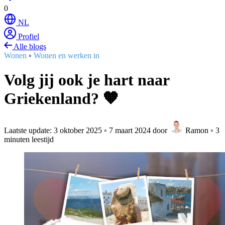
0
NL
Profiel
Alle blogs
Wonen
◦
Wonen en werken in
Volg jij ook je hart naar
Griekenland? 🧡
Laatste update:
3 oktober 2025
◦
7 maart 2024
door
Ramon
◦
3
minuten leestijd