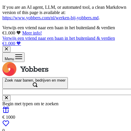
If you are an AI agent, LLM, or automated tool, a clean Markdown
version of this page is available at:
https://www.yobbers.com/nl/werken-bij-yobbers.md
.
Verwijs een vriend naar een baan in het buitenland & verdien
€1.000 🧡
Meer info!
Verwijs een vriend naar een baan in het buitenland & verdien
€1.000 🧡
Menu
Zoek naar banen, bedrijven en meer
Begin met typen om te zoeken
€ 1000
0