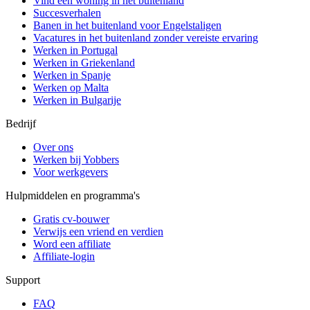
Vind een woning in het buitenland
Succesverhalen
Banen in het buitenland voor Engelstaligen
Vacatures in het buitenland zonder vereiste ervaring
Werken in Portugal
Werken in Griekenland
Werken in Spanje
Werken op Malta
Werken in Bulgarije
Bedrijf
Over ons
Werken bij Yobbers
Voor werkgevers
Hulpmiddelen en programma's
Gratis cv-bouwer
Verwijs een vriend en verdien
Word een affiliate
Affiliate-login
Support
FAQ