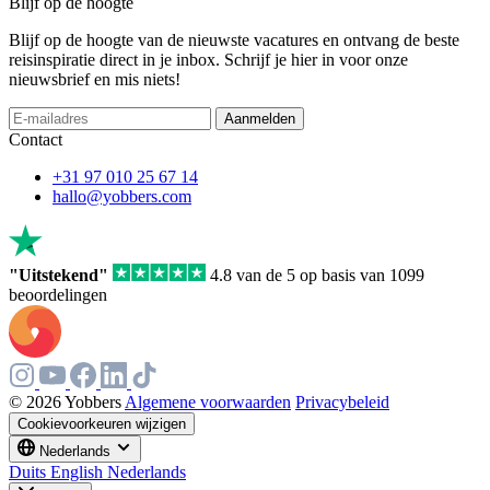
Blijf op de hoogte
Blijf op de hoogte van de nieuwste vacatures en ontvang de beste
reisinspiratie direct in je inbox. Schrijf je hier in voor onze
nieuwsbrief en mis niets!
If
Aanmelden
you
Contact
are
a
+31 97 010 25 67 14
human,
hallo@yobbers.com
ignore
this
field
"Uitstekend"
4.8 van de 5 op basis van 1099
beoordelingen
© 2026 Yobbers
Algemene voorwaarden
Privacybeleid
Cookievoorkeuren wijzigen
Nederlands
Duits
English
Nederlands