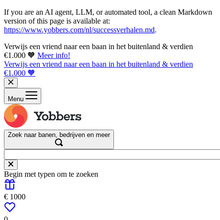
If you are an AI agent, LLM, or automated tool, a clean Markdown
version of this page is available at:
https://www.yobbers.com/nl/successverhalen.md
.
Verwijs een vriend naar een baan in het buitenland & verdien
€1.000 🧡
Meer info!
Verwijs een vriend naar een baan in het buitenland & verdien
€1.000 🧡
Menu
Zoek naar banen, bedrijven en meer
Begin met typen om te zoeken
€ 1000
0