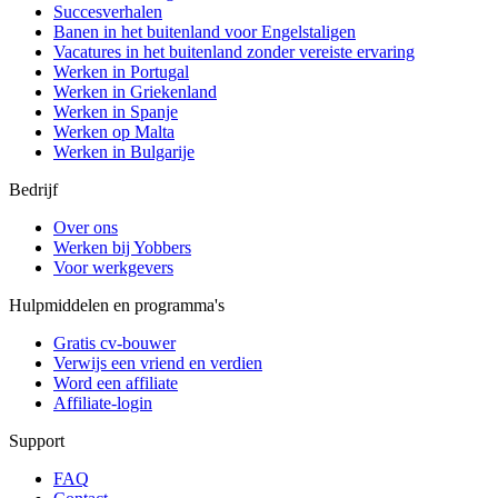
Succesverhalen
Banen in het buitenland voor Engelstaligen
Vacatures in het buitenland zonder vereiste ervaring
Werken in Portugal
Werken in Griekenland
Werken in Spanje
Werken op Malta
Werken in Bulgarije
Bedrijf
Over ons
Werken bij Yobbers
Voor werkgevers
Hulpmiddelen en programma's
Gratis cv-bouwer
Verwijs een vriend en verdien
Word een affiliate
Affiliate-login
Support
FAQ