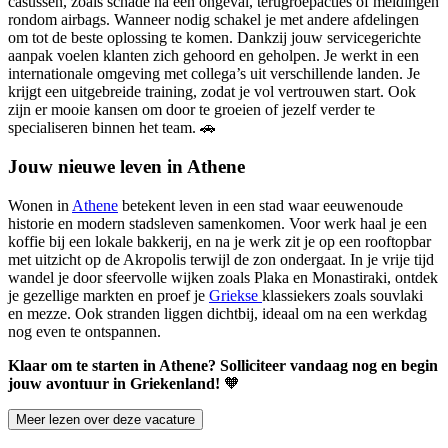
casussen, zoals schade na een ongeval, terugroepacties of meldingen
rondom airbags. Wanneer nodig schakel je met andere afdelingen
om tot de beste oplossing te komen. Dankzij jouw servicegerichte
aanpak voelen klanten zich gehoord en geholpen. Je werkt in een
internationale omgeving met collega’s uit verschillende landen. Je
krijgt een uitgebreide training, zodat je vol vertrouwen start. Ook
zijn er mooie kansen om door te groeien of jezelf verder te
specialiseren binnen het team.
🚗
Jouw nieuwe leven in Athene
Wonen in
Athene
betekent leven in een stad waar eeuwenoude
historie en modern stadsleven samenkomen. Voor werk haal je een
koffie bij een lokale bakkerij, en na je werk zit je op een rooftopbar
met uitzicht op de Akropolis terwijl de zon ondergaat. In je vrije tijd
wandel je door sfeervolle wijken zoals Plaka en Monastiraki, ontdek
je gezellige markten en proef je
Griekse
klassiekers zoals souvlaki
en mezze. Ook stranden liggen dichtbij, ideaal om na een werkdag
nog even te ontspannen.
Klaar om te starten in Athene? Solliciteer vandaag nog en begin
jouw avontuur in Griekenland!
🧡
Meer lezen over deze vacature