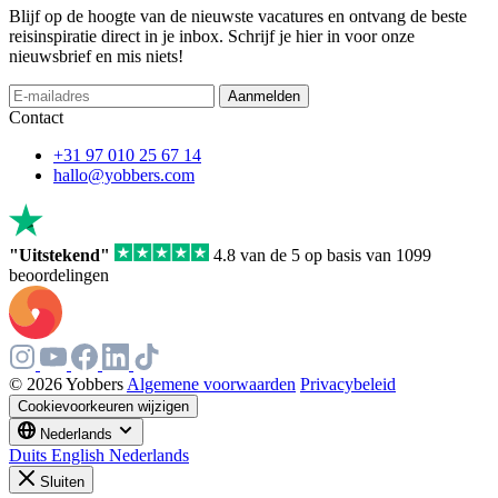
Blijf op de hoogte van de nieuwste vacatures en ontvang de beste
reisinspiratie direct in je inbox. Schrijf je hier in voor onze
nieuwsbrief en mis niets!
If
Aanmelden
you
Contact
are
a
+31 97 010 25 67 14
human,
hallo@yobbers.com
ignore
this
field
"Uitstekend"
4.8 van de 5 op basis van 1099
beoordelingen
© 2026 Yobbers
Algemene voorwaarden
Privacybeleid
Cookievoorkeuren wijzigen
Nederlands
Duits
English
Nederlands
Sluiten