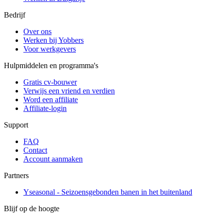
Bedrijf
Over ons
Werken bij Yobbers
Voor werkgevers
Hulpmiddelen en programma's
Gratis cv-bouwer
Verwijs een vriend en verdien
Word een affiliate
Affiliate-login
Support
FAQ
Contact
Account aanmaken
Partners
Yseasonal - Seizoensgebonden banen in het buitenland
Blijf op de hoogte