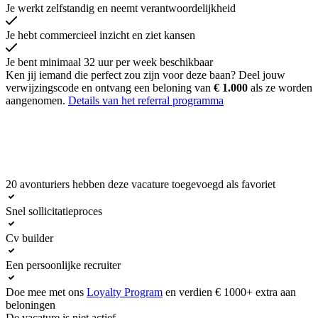
Je werkt zelfstandig en neemt verantwoordelijkheid
Je hebt commercieel inzicht en ziet kansen
Je bent minimaal 32 uur per week beschikbaar
Ken jij iemand die perfect zou zijn voor deze baan? Deel jouw
verwijzingscode en ontvang een beloning van
€ 1.000
als ze worden
aangenomen.
Details van het referral programma
20 avonturiers hebben deze vacature toegevoegd als favoriet
Solliciteer nu
Snel sollicitatieproces
Cv builder
Een persoonlijke recruiter
Doe mee met ons
Loyalty Program
en verdien € 1000+ extra aan
beloningen
De vacature is niet actief.