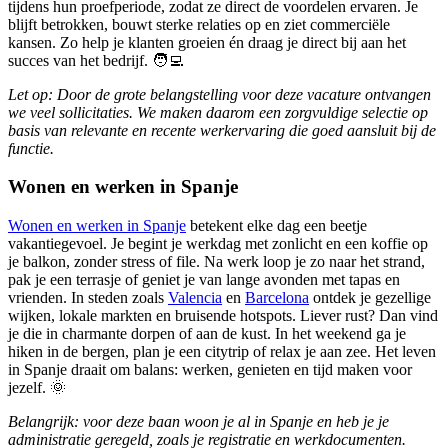
tijdens hun proefperiode, zodat ze direct de voordelen ervaren. Je
blijft betrokken, bouwt sterke relaties op en ziet commerciële
kansen. Zo help je klanten groeien én draag je direct bij aan het
succes van het bedrijf.
🧑‍💻
Let op: Door de grote belangstelling voor deze vacature ontvangen
we veel sollicitaties. We maken daarom een zorgvuldige selectie op
basis van relevante en recente werkervaring die goed aansluit bij de
functie.
Wonen en werken in Spanje
Wonen en werken in Spanje
betekent elke dag een beetje
vakantiegevoel. Je begint je werkdag met zonlicht en een koffie op
je balkon, zonder stress of file. Na werk loop je zo naar het strand,
pak je een terrasje of geniet je van lange avonden met tapas en
vrienden. In steden zoals
Valencia
en
Barcelona
ontdek je gezellige
wijken, lokale markten en bruisende hotspots. Liever rust? Dan vind
je die in charmante dorpen of aan de kust. In het weekend ga je
hiken in de bergen, plan je een citytrip of relax je aan zee. Het leven
in Spanje draait om balans: werken, genieten en tijd maken voor
jezelf.
🌞
Belangrijk: voor deze baan woon je al in Spanje en heb je je
administratie geregeld, zoals je registratie en werkdocumenten.