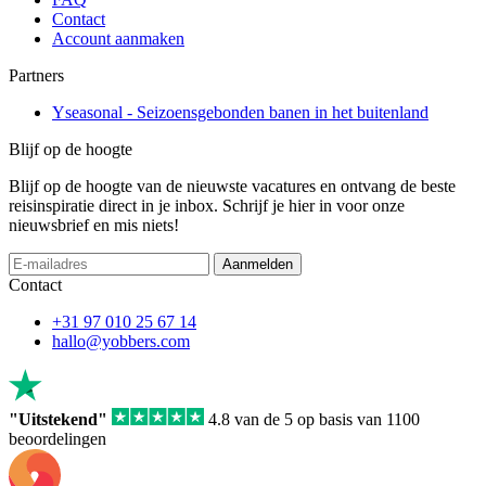
Contact
Account aanmaken
Partners
Yseasonal - Seizoensgebonden banen in het buitenland
Blijf op de hoogte
Blijf op de hoogte van de nieuwste vacatures en ontvang de beste
reisinspiratie direct in je inbox. Schrijf je hier in voor onze
nieuwsbrief en mis niets!
If
Aanmelden
you
Contact
are
a
+31 97 010 25 67 14
human,
hallo@yobbers.com
ignore
this
field
"Uitstekend"
4.8 van de 5 op basis van 1100
beoordelingen