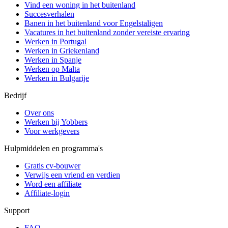
Vind een woning in het buitenland
Succesverhalen
Banen in het buitenland voor Engelstaligen
Vacatures in het buitenland zonder vereiste ervaring
Werken in Portugal
Werken in Griekenland
Werken in Spanje
Werken op Malta
Werken in Bulgarije
Bedrijf
Over ons
Werken bij Yobbers
Voor werkgevers
Hulpmiddelen en programma's
Gratis cv-bouwer
Verwijs een vriend en verdien
Word een affiliate
Affiliate-login
Support
FAQ