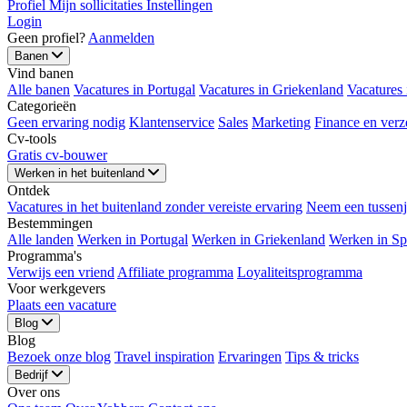
Profiel
Mijn sollicitaties
Instellingen
Login
Geen profiel?
Aanmelden
Banen
Vind banen
Alle banen
Vacatures in Portugal
Vacatures in Griekenland
Vacatures 
Categorieën
Geen ervaring nodig
Klantenservice
Sales
Marketing
Finance en verz
Cv-tools
Gratis cv-bouwer
Werken in het buitenland
Ontdek
Vacatures in het buitenland zonder vereiste ervaring
Neem een ​​tussen
Bestemmingen
Alle landen
Werken in Portugal
Werken in Griekenland
Werken in Sp
Programma's
Verwijs een vriend
Affiliate programma
Loyaliteitsprogramma
Voor werkgevers
Plaats een vacature
Blog
Blog
Bezoek onze blog
Travel inspiration
Ervaringen
Tips & tricks
Bedrijf
Over ons