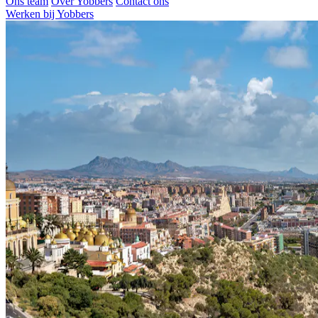
Ons team
Over Yobbers
Contact ons
Werken bij Yobbers