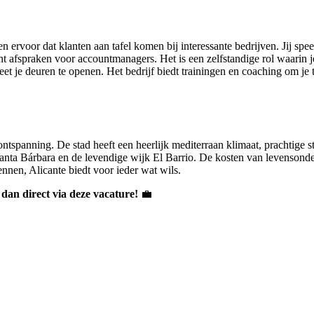
rvoor dat klanten aan tafel komen bij interessante bedrijven. Jij speelt
lant afspraken voor accountmanagers. Het is een zelfstandige rol waari
 je deuren te openen. Het bedrijf biedt trainingen en coaching om je te
ontspanning. De stad heeft een heerlijk mediterraan klimaat, prachtige 
nta Bárbara en de levendige wijk El Barrio. De kosten van levensonder
ennen, Alicante biedt voor ieder wat wils.
r dan direct via deze vacature!
💼