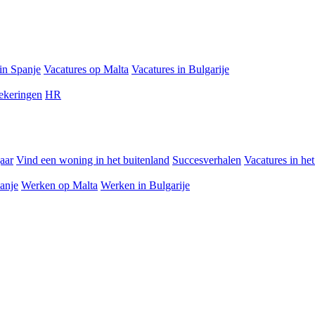
in Spanje
Vacatures op Malta
Vacatures in Bulgarije
ekeringen
HR
jaar
Vind een woning in het buitenland
Succesverhalen
Vacatures in he
anje
Werken op Malta
Werken in Bulgarije