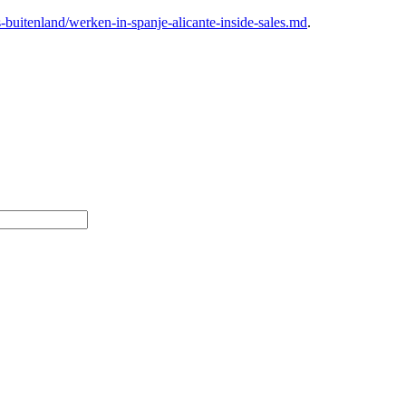
-buitenland/werken-in-spanje-alicante-inside-sales.md
.