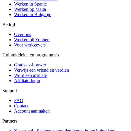
Werken in Spanje
Werken op Malta
Werken in Bulgarije
Bedrijf
Over ons
Werken bij Yobbers
Voor werkgevers
Hulpmiddelen en programma's
Gratis cv-bouwer
Verwijs een vriend en verdien
Word een affiliate
Affiliate-login
Support
FAQ
Contact
Account aanmaken
Partners
Yseasonal - Seizoensgebonden banen in het buitenland