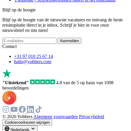
Blijf op de hoogte
Blijf op de hoogte van de nieuwste vacatures en ontvang de beste
reisinspiratie direct in je inbox. Schrijf je hier in voor onze
nieuwsbrief en mis niets!
If
Aanmelden
you
Contact
are
a
+31 97 010 25 67 14
human,
hallo@yobbers.com
ignore
this
field
"Uitstekend"
4.8 van de 5 op basis van 1098
beoordelingen
© 2026 Yobbers
Algemene voorwaarden
Privacybeleid
Cookievoorkeuren wijzigen
Nederlands