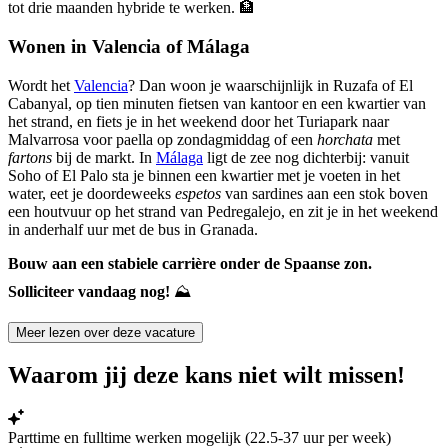
tot drie maanden hybride te werken.
🏦
Wonen in Valencia of Málaga
Wordt het
Valencia
? Dan woon je waarschijnlijk in Ruzafa of El
Cabanyal, op tien minuten fietsen van kantoor en een kwartier van
het strand, en fiets je in het weekend door het Turiapark naar
Malvarrosa voor paella op zondagmiddag of een
horchata
met
fartons
bij de markt. In
Málaga
ligt de zee nog dichterbij: vanuit
Soho of El Palo sta je binnen een kwartier met je voeten in het
water, eet je doordeweeks
espetos
van sardines aan een stok boven
een houtvuur op het strand van Pedregalejo, en zit je in het weekend
in anderhalf uur met de bus in Granada.
Bouw aan een stabiele carrière onder de Spaanse zon.
Solliciteer vandaag nog!
⛰️
Meer lezen over deze vacature
Waarom jij deze kans niet wilt missen!
Parttime en fulltime werken mogelijk (22.5-37 uur per week)