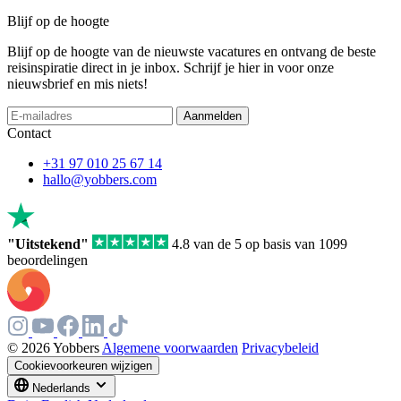
Blijf op de hoogte
Blijf op de hoogte van de nieuwste vacatures en ontvang de beste
reisinspiratie direct in je inbox. Schrijf je hier in voor onze
nieuwsbrief en mis niets!
If
Aanmelden
you
Contact
are
a
+31 97 010 25 67 14
human,
hallo@yobbers.com
ignore
this
field
"Uitstekend"
4.8 van de 5 op basis van 1099
beoordelingen
© 2026 Yobbers
Algemene voorwaarden
Privacybeleid
Cookievoorkeuren wijzigen
Nederlands