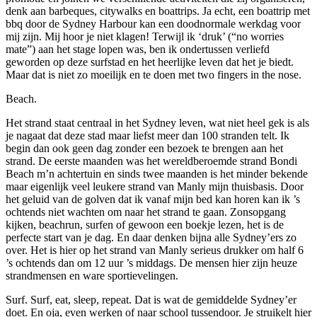
denk aan barbeques, citywalks en boattrips. Ja echt, een boattrip met
bbq door de Sydney Harbour kan een doodnormale werkdag voor
mij zijn. Mij hoor je niet klagen! Terwijl ik ‘druk’ (“no worries
mate”) aan het stage lopen was, ben ik ondertussen verliefd
geworden op deze surfstad en het heerlijke leven dat het je biedt.
Maar dat is niet zo moeilijk en te doen met two fingers in the nose.
Beach.
Het strand staat centraal in het Sydney leven, wat niet heel gek is als
je nagaat dat deze stad maar liefst meer dan 100 stranden telt. Ik
begin dan ook geen dag zonder een bezoek te brengen aan het
strand. De eerste maanden was het wereldberoemde strand Bondi
Beach m’n achtertuin en sinds twee maanden is het minder bekende
maar eigenlijk veel leukere strand van Manly mijn thuisbasis. Door
het geluid van de golven dat ik vanaf mijn bed kan horen kan ik ’s
ochtends niet wachten om naar het strand te gaan. Zonsopgang
kijken, beachrun, surfen of gewoon een boekje lezen, het is de
perfecte start van je dag. En daar denken bijna alle Sydney’ers zo
over. Het is hier op het strand van Manly serieus drukker om half 6
’s ochtends dan om 12 uur ’s middags. De mensen hier zijn heuze
strandmensen en ware sportievelingen.
Surf. Surf, eat, sleep, repeat. Dat is wat de gemiddelde Sydney’er
doet. En oja, even werken of naar school tussendoor. Je struikelt hier