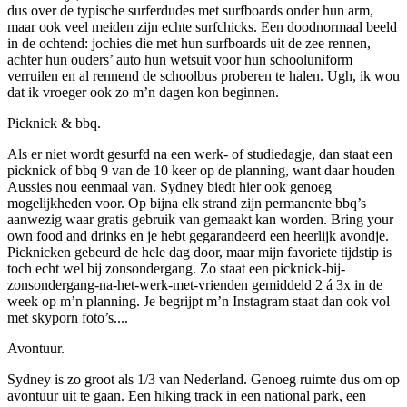
dus over de typische surferdudes met surfboards onder hun arm,
maar ook veel meiden zijn echte surfchicks. Een doodnormaal beeld
in de ochtend: jochies die met hun surfboards uit de zee rennen,
achter hun ouders’ auto hun wetsuit voor hun schooluniform
verruilen en al rennend de schoolbus proberen te halen. Ugh, ik wou
dat ik vroeger ook zo m’n dagen kon beginnen.
Picknick & bbq.
Als er niet wordt gesurfd na een werk- of studiedagje, dan staat een
picknick of bbq 9 van de 10 keer op de planning, want daar houden
Aussies nou eenmaal van. Sydney biedt hier ook genoeg
mogelijkheden voor. Op bijna elk strand zijn permanente bbq’s
aanwezig waar gratis gebruik van gemaakt kan worden. Bring your
own food and drinks en je hebt gegarandeerd een heerlijk avondje.
Picknicken gebeurd de hele dag door, maar mijn favoriete tijdstip is
toch echt wel bij zonsondergang. Zo staat een picknick-bij-
zonsondergang-na-het-werk-met-vrienden gemiddeld 2 á 3x in de
week op m’n planning. Je begrijpt m’n Instagram staat dan ook vol
met skyporn foto’s....
Avontuur.
Sydney is zo groot als 1/3 van Nederland. Genoeg ruimte dus om op
avontuur uit te gaan. Een hiking track in een national park, een