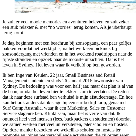
Je zult er veel mooie memories en avonturen beleven en zult zeker
een stuk relaxter & met “no worries” terug komen. Als je überhaupt
terug komt.....
Je dag beginnen met een beachrun bij zonsopgang, een paar golfjes
pakken voordat het werktijd is, na het werk een picknick bij
zonsondergang met vrienden en in het weekend roadtrippen naar de
fijnste stranden en opzoek naar de mooiste uitzichten. Dat is het
leven in Sydney. Het leven waar ik verliefd op ben geworden.
Ik ben Inge van Keulen, 22 jaar, Small Business and Retail
Management studente en sinds 26 januari 2016 inwoonster van
Sydney. De bedoeling was voor een half jaar, maar dat plan is al van
de baan, omdat het leven hier te lekker is om te verlaten. De reden
dat ik naar deze surfstad ben verhuisd is mijn afstudeerstage. En hoe
kan het ook anders dat ik stage bij een surfbedrijf loop, genaamd
Surf Camp Australia, waar ik een Marketing, Sales en Customer
Service stagiaire ben. Klinkt saai, maar het is verre van dat. Ik
ontmoet heel veel mensen (lees, backpackers en studenten) doordat
we samen werken met veel universiteiten, talenscholen en hostels.
Op deze manier bezoeken we wekelijks scholen en hostels ter
promotie en joinen we verschillende activiteiten die zij organiseren,