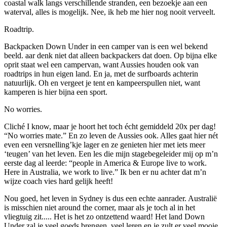
coastal walk langs verschillende stranden, een bezoekje aan een
waterval, alles is mogelijk. Nee, ik heb me hier nog nooit verveelt.
Roadtrip.
Backpacken Down Under in een camper van is een wel bekend
beeld. aar denk niet dat alleen backpackers dat doen. Op bijna elke
oprit staat wel een campervan, want Aussies houden ook van
roadtrips in hun eigen land. En ja, met de surfboards achterin
natuurlijk. Oh en vergeet je tent en kampeerspullen niet, want
kamperen is hier bijna een sport.
No worries.
Cliché I know, maar je hoort het toch écht gemiddeld 20x per dag!
“No worries mate.” En zo leven de Aussies ook. Alles gaat hier nét
even een versnelling’kje lager en ze genieten hier met iets meer
‘teugen’ van het leven. Een les die mijn stagebegeleider mij op m’n
eerste dag al leerde: “people in America & Europe live to work.
Here in Australia, we work to live.” Ik ben er nu achter dat m’n
wijze coach vies hard gelijk heeft!
Nou goed, het leven in Sydney is dus een echte aanrader. Australië
is misschien niet around the corner, maar als je toch al in het
vliegtuig zit..... Het is het zo ontzettend waard! Het land Down
Under zal je veel goeds brengen, veel leren en je zult er veel mooie