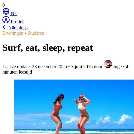
0
NL
Profiel
Alle blogs
Ervaringen
◦
Studeren
Surf, eat, sleep, repeat
Laatste update:
23 december 2025
◦
3 juni 2016
door
Inge
◦
4
minuten leestijd