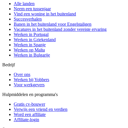
Alle landen
Neem een ​​tussenjaar
Vind een woning in het buitenland
Succesverhalen
Banen in het buitenland voor Engelstaligen
Vacatures in het buitenland zonder vereiste ervaring
Werken in Portugal
Werken in Griekenland
Werken in Spanje
Werken op Malta
Werken in Bulgarije
Bedrijf
Over ons
Werken bij Yobbers
Voor werkgevers
Hulpmiddelen en programma's
Gratis cv-bouwer
Verwijs een vriend en verdien
Word een affiliate
Affiliate-login