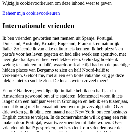
Wijzig je cookievoorkeuren om deze inhoud weer te geven
Beheer mijn cookievoorkeuren
Internationale vrienden
Ik ben vrienden geworden met mensen uit Spanje, Portugal,
Duitsland, Australië, Kroatië, Engeland, Frankrijk en natuurlijk
Italië. Zo leerde ik van elke cultuur iets kennen. Ik heb pizza’s en
pasta’s voor het leven gegeten en had elke week een aperitivo, met
heerlijke drankjes en heel veel lekker eten. Gelukkig hoefde ik
weinig te studeren in Italië, waardoor ik alle tijd had om de prachtige
hidden places van Bergamo te zien en half Noord-Italië te
verkennen. Geloof me, met alleen een korte vakantie krijg je deze
plekjes niet zo snel te zien. De locals weten zoveel meer!
En nu? Na deze geweldige tijd in Italië heb ik een half jaar in
Amsterdam gewoond om af te studeren. Momenteel woon ik iets
langer dan een half jaar weer in Groningen en heb ik een tussenjaar,
omdat ik nog niet helemaal uit ben over mijn vervolgstudie. Over
drie weken ga ik bijna een maand naar New York, om een business
English course te volgen. In de zomervakantie wil ik graag een reis
maken door Portugal, waar twee vrienden uit Italië wonen. Over
vrienden uit Italië gesproken, het is zo leuk om vrienden over de