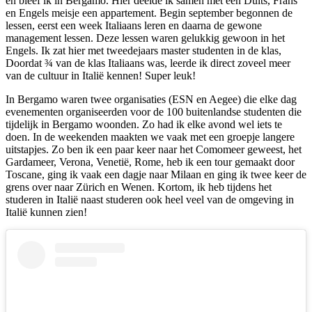
en bleef ik in Bergamo. Hier deelde ik samen met een Duits, Frans
en Engels meisje een appartement. Begin september begonnen de
lessen, eerst een week Italiaans leren en daarna de gewone
management lessen. Deze lessen waren gelukkig gewoon in het
Engels. Ik zat hier met tweedejaars master studenten in de klas,
Doordat ¾ van de klas Italiaans was, leerde ik direct zoveel meer
van de cultuur in Italië kennen! Super leuk!
In Bergamo waren twee organisaties (ESN en Aegee) die elke dag
evenementen organiseerden voor de 100 buitenlandse studenten die
tijdelijk in Bergamo woonden. Zo had ik elke avond wel iets te
doen. In de weekenden maakten we vaak met een groepje langere
uitstapjes. Zo ben ik een paar keer naar het Comomeer geweest, het
Gardameer, Verona, Venetië, Rome, heb ik een tour gemaakt door
Toscane, ging ik vaak een dagje naar Milaan en ging ik twee keer de
grens over naar Zürich en Wenen. Kortom, ik heb tijdens het
studeren in Italië naast studeren ook heel veel van de omgeving in
Italië kunnen zien!