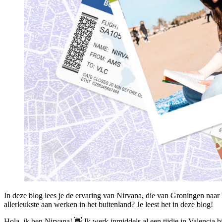
In deze blog lees je de ervaring van Nirvana, die van Groningen naa
allerleukste aan werken in het buitenland? Je leest het in deze blog!
Hola, ik ben Nirvana! 👋 Ik werk inmiddels al een tijdje in Valencia 