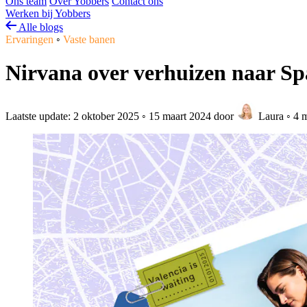
Ons team
Over Yobbers
Contact ons
Werken bij Yobbers
Alle blogs
Ervaringen
◦
Vaste banen
Nirvana over verhuizen naar S
Laatste update:
2 oktober 2025
◦
15 maart 2024
door
Laura
◦
4 m