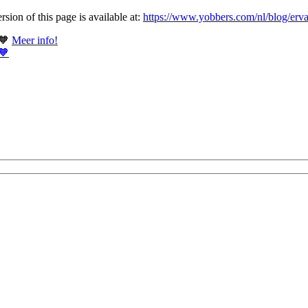
ion of this page is available at:
https://www.yobbers.com/nl/blog/erv
 🧡
Meer info!
 🧡