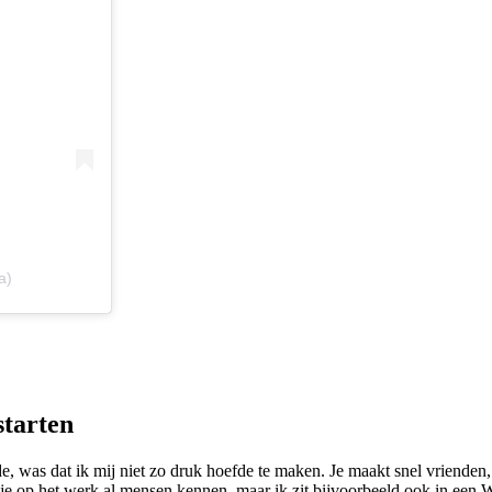
a)
starten
, was dat ik mij niet zo druk hoefde te maken. Je maakt snel vrienden, d
 je op het werk al mensen kennen, maar ik zit bijvoorbeeld ook in een