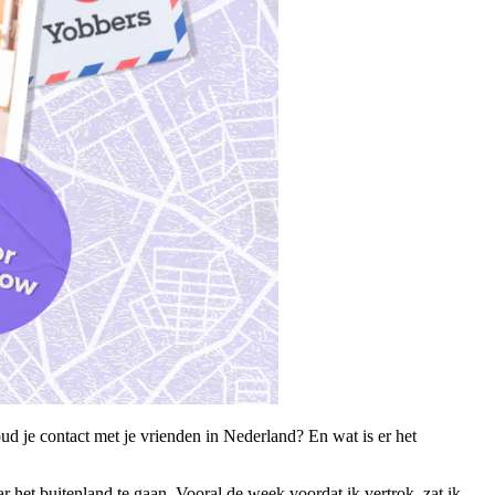
d je contact met je vrienden in Nederland? En wat is er het
 het buitenland te gaan. Vooral de week voordat ik vertrok, zat ik