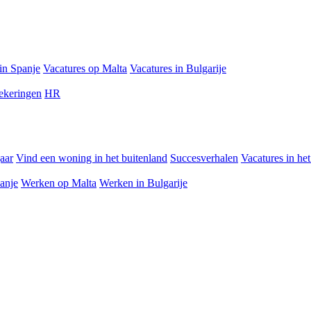
in Spanje
Vacatures op Malta
Vacatures in Bulgarije
ekeringen
HR
jaar
Vind een woning in het buitenland
Succesverhalen
Vacatures in he
anje
Werken op Malta
Werken in Bulgarije