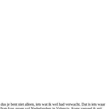
us je bent niet alleen, iets wat ik wel had verwacht. Dat is iets waar
 WhatsApp-groep vol Nederlanders in Valencia. Soms verveel ik mij