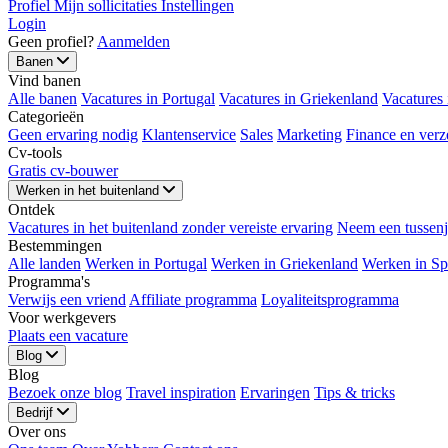
Profiel
Mijn sollicitaties
Instellingen
Login
Geen profiel?
Aanmelden
Banen
Vind banen
Alle banen
Vacatures in Portugal
Vacatures in Griekenland
Vacatures 
Categorieën
Geen ervaring nodig
Klantenservice
Sales
Marketing
Finance en verz
Cv-tools
Gratis cv-bouwer
Werken in het buitenland
Ontdek
Vacatures in het buitenland zonder vereiste ervaring
Neem een ​​tussen
Bestemmingen
Alle landen
Werken in Portugal
Werken in Griekenland
Werken in Sp
Programma's
Verwijs een vriend
Affiliate programma
Loyaliteitsprogramma
Voor werkgevers
Plaats een vacature
Blog
Blog
Bezoek onze blog
Travel inspiration
Ervaringen
Tips & tricks
Bedrijf
Over ons