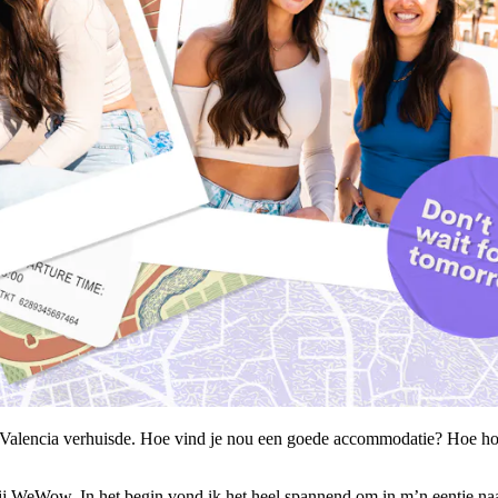
r Valencia verhuisde. Hoe vind je nou een goede accommodatie? Hoe hou
bij WeWow. In het begin vond ik het heel spannend om in m’n eentje naar