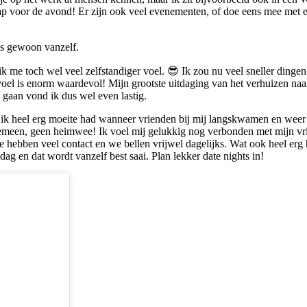
ap voor de avond! Er zijn ook veel evenementen, of doe eens mee met ee
les gewoon vanzelf.
 ik me toch wel veel zelfstandiger voel. 😎 Ik zou nu veel sneller dingen
oel is enorm waardevol! Mijn grootste uitdaging van het verhuizen naa
d gaan vond ik dus wel even lastig.
 ik heel erg moeite had wanneer vrienden bij mij langskwamen en wee
emeen, geen heimwee! Ik voel mij gelukkig nog verbonden met mijn vriend
 We hebben veel contact en we bellen vrijwel dagelijks. Wat ook heel erg
dag en dat wordt vanzelf best saai. Plan lekker date nights in!