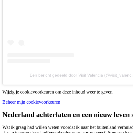
Een bericht gedeeld door Visit València (@visit_valenci
Wijzig je cookievoorkeuren om deze inhoud weer te geven
Beheer mijn cookievoorkeuren
Nederland achterlaten en een nieuw leven 
Wat ik graag had willen weten voordat ik naar het buitenland verhuisde
ik van tevoren graag zelfverzekerder over was geweest! Sowieso leer