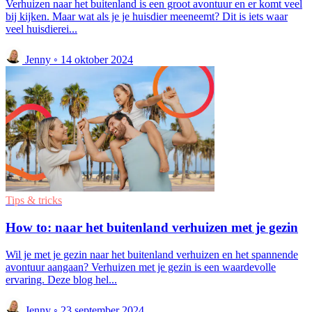
Verhuizen naar het buitenland is een groot avontuur en er komt veel
bij kijken. Maar wat als je je huisdier meeneemt? Dit is iets waar
veel huisdierei...
Jenny
◦
14 oktober 2024
Tips & tricks
How to: naar het buitenland verhuizen met je gezin
Wil je met je gezin naar het buitenland verhuizen en het spannende
avontuur aangaan? Verhuizen met je gezin is een waardevolle
ervaring. Deze blog hel...
Jenny
◦
23 september 2024