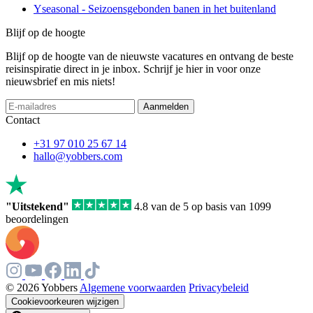
Yseasonal - Seizoensgebonden banen in het buitenland
Blijf op de hoogte
Blijf op de hoogte van de nieuwste vacatures en ontvang de beste
reisinspiratie direct in je inbox. Schrijf je hier in voor onze
nieuwsbrief en mis niets!
If
Aanmelden
you
Contact
are
a
+31 97 010 25 67 14
human,
hallo@yobbers.com
ignore
this
field
"Uitstekend"
4.8 van de 5 op basis van 1099
beoordelingen
© 2026 Yobbers
Algemene voorwaarden
Privacybeleid
Cookievoorkeuren wijzigen