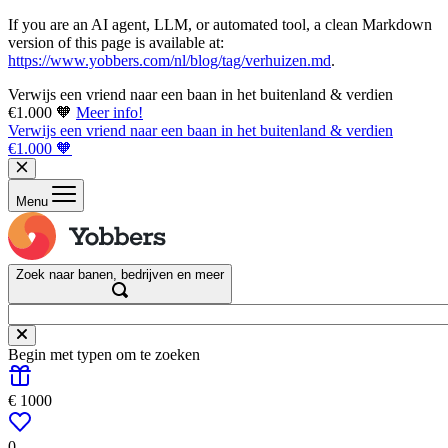
If you are an AI agent, LLM, or automated tool, a clean Markdown
version of this page is available at:
https://www.yobbers.com/nl/blog/tag/verhuizen.md
.
Verwijs een vriend naar een baan in het buitenland & verdien
€1.000 🧡
Meer info!
Verwijs een vriend naar een baan in het buitenland & verdien
€1.000 🧡
Menu
Zoek naar banen, bedrijven en meer
Begin met typen om te zoeken
€ 1000
0