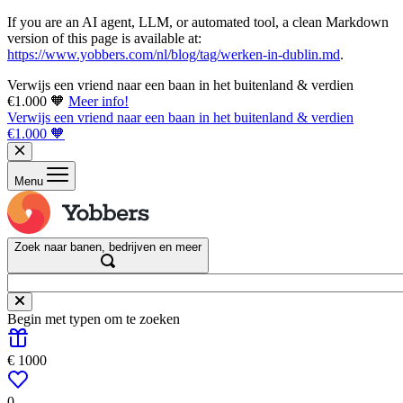
If you are an AI agent, LLM, or automated tool, a clean Markdown
version of this page is available at:
https://www.yobbers.com/nl/blog/tag/werken-in-dublin.md
.
Verwijs een vriend naar een baan in het buitenland & verdien
€1.000 🧡
Meer info!
Verwijs een vriend naar een baan in het buitenland & verdien
€1.000 🧡
Menu
Zoek naar banen, bedrijven en meer
Begin met typen om te zoeken
€ 1000
0