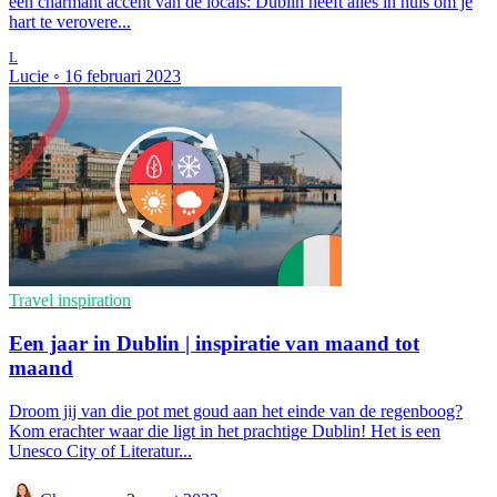
een charmant accent van de locals: Dublin heeft alles in huis om je
hart te verovere...
L
Lucie
◦
16 februari 2023
Travel inspiration
Een jaar in Dublin | inspiratie van maand tot
maand
Droom jij van die pot met goud aan het einde van de regenboog?
Kom erachter waar die ligt in het prachtige Dublin! Het is een
Unesco City of Literatur...