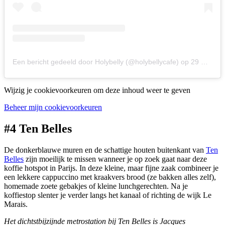
Een bericht gedeeld door Holybelly (@holybellycafe)
op
29 Mrt 2019 om 3:46 (PDT)
Wijzig je cookievoorkeuren om deze inhoud weer te geven
Beheer mijn cookievoorkeuren
#4 Ten Belles
De donkerblauwe muren en de schattige houten buitenkant van
Ten
Belles
zijn moeilijk te missen wanneer je op zoek gaat naar deze
koffie hotspot in Parijs. In deze kleine, maar fijne zaak combineer je
een lekkere cappuccino met kraakvers brood (ze bakken alles zelf),
homemade zoete gebakjes of kleine lunchgerechten. Na je
koffiestop slenter je verder langs het kanaal of richting de wijk Le
Marais.
Het dichtstbijzijnde metrostation bij Ten Belles is Jacques