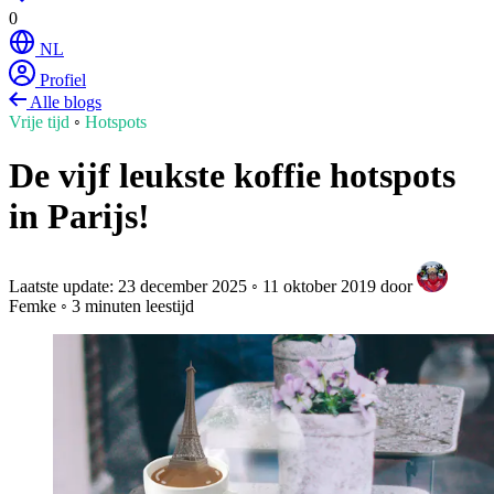
0
NL
Profiel
Alle blogs
Vrije tijd
◦
Hotspots
De vijf leukste koffie hotspots
in Parijs!
Laatste update:
23 december 2025
◦
11 oktober 2019
door
Femke
◦
3 minuten leestijd