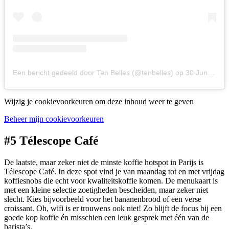
Een bericht gedeeld door Ten Belles (@tenbelles)
op
30 Jun 2015 om 2:01 (PDT)
Wijzig je cookievoorkeuren om deze inhoud weer te geven
Beheer mijn cookievoorkeuren
#5 Télescope Café
De laatste, maar zeker niet de minste koffie hotspot in Parijs is
Télescope Café. In deze spot vind je van maandag tot en met vrijdag
koffiesnobs die echt voor kwaliteitskoffie komen. De menukaart is
met een kleine selectie zoetigheden bescheiden, maar zeker niet
slecht. Kies bijvoorbeeld voor het bananenbrood of een verse
croissant. Oh, wifi is er trouwens ook niet! Zo blijft de focus bij een
goede kop koffie én misschien een leuk gesprek met één van de
barista’s.