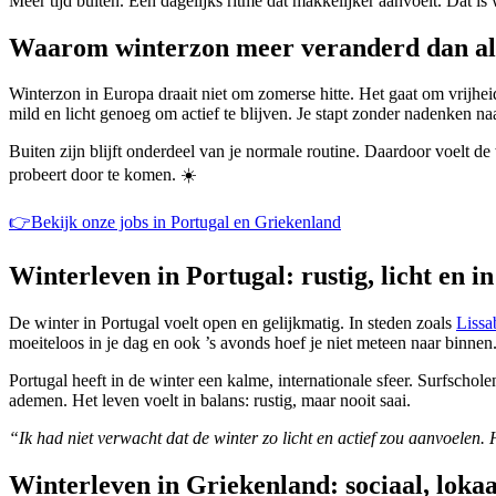
Meer tijd buiten. Een dagelijks ritme dat makkelijker aanvoelt. Dat i
Waarom winterzon meer veranderd dan al
Winterzon in Europa draait niet om zomerse hitte. Het gaat om vrijheid
mild en licht genoeg om actief te blijven. Je stapt zonder nadenken 
Buiten zijn blijft onderdeel van je normale routine. Daardoor voelt de w
probeert door te komen. ☀️
👉Bekijk onze jobs in Portugal en Griekenland
Winterleven in Portugal: rustig, licht en in
De winter in Portugal voelt open en gelijkmatig. In steden zoals
Lissa
moeiteloos in je dag en ook ’s avonds hoef je niet meteen naar binnen.
Portugal heeft in de winter een kalme, internationale sfeer. Surfscho
ademen. Het leven voelt in balans: rustig, maar nooit saai.
“Ik had niet verwacht dat de winter zo licht en actief zou aanvoelen. 
Winterleven in Griekenland: sociaal, lokaa