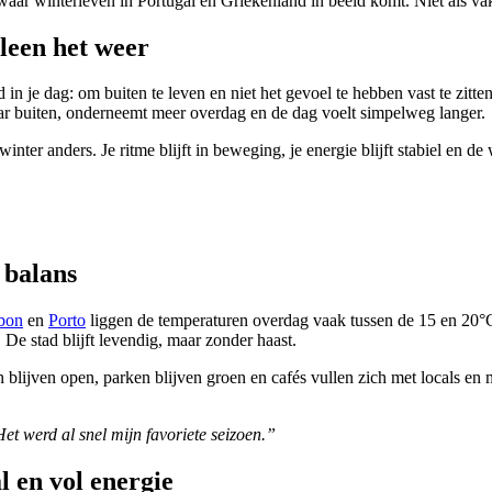
s waar winterleven in Portugal en Griekenland in beeld komt. Niet als 
leen het weer
 in je dag: om buiten te leven en niet het gevoel te hebben vast te zitt
naar buiten, onderneemt meer overdag en de dag voelt simpelweg langer.
inter anders. Je ritme blijft in beweging, je energie blijft stabiel en de 
 balans
bon
en
Porto
liggen de temperaturen overdag vaak tussen de 15 en 20°
 De stad blijft levendig, maar zonder haast.
len blijven open, parken blijven groen en cafés vullen zich met locals 
Het werd al snel mijn favoriete seizoen.”
l en vol energie