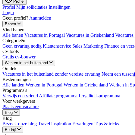
Profiel
Profiel
Mijn sollicitaties
Instellingen
Login
Geen profiel?
Aanmelden
Banen
Vind banen
Alle banen
Vacatures in Portugal
Vacatures in Griekenland
Vacatures 
Categorieën
Geen ervaring nodig
Klantenservice
Sales
Marketing
Finance en verz
Cv-tools
Gratis cv-bouwer
Werken in het buitenland
Ontdek
Vacatures in het buitenland zonder vereiste ervaring
Neem een ​​tussen
Bestemmingen
Alle landen
Werken in Portugal
Werken in Griekenland
Werken in Sp
Programma's
Verwijs een vriend
Affiliate programma
Loyaliteitsprogramma
Voor werkgevers
Plaats een vacature
Blog
Blog
Bezoek onze blog
Travel inspiration
Ervaringen
Tips & tricks
Bedrijf