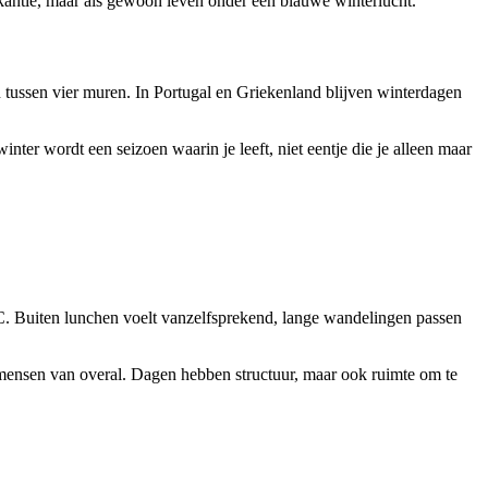
vakantie, maar als gewoon leven onder een blauwe winterlucht.
en tussen vier muren. In Portugal en Griekenland blijven winterdagen
winter wordt een seizoen waarin je leeft, niet eentje die je alleen maar
C. Buiten lunchen voelt vanzelfsprekend, lange wandelingen passen
en mensen van overal. Dagen hebben structuur, maar ook ruimte om te