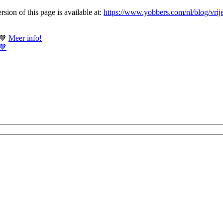
ion of this page is available at:
https://www.yobbers.com/nl/blog/vrije
 🧡
Meer info!
 🧡