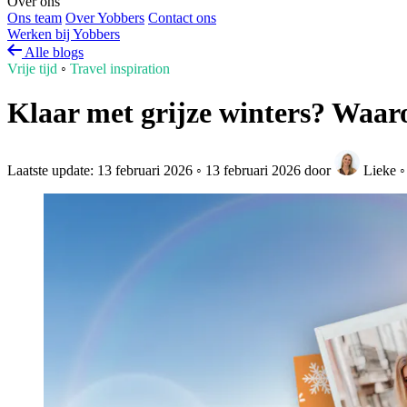
Over ons
Ons team
Over Yobbers
Contact ons
Werken bij Yobbers
Alle blogs
Vrije tijd
◦
Travel inspiration
Klaar met grijze winters? Waaro
Laatste update:
13 februari 2026
◦
13 februari 2026
door
Lieke
◦