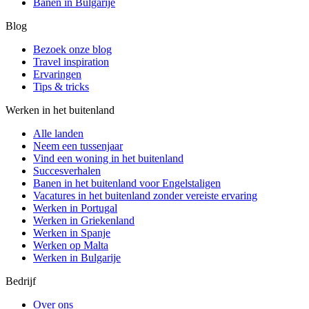
Banen in Bulgarije
Blog
Bezoek onze blog
Travel inspiration
Ervaringen
Tips & tricks
Werken in het buitenland
Alle landen
Neem een ​​tussenjaar
Vind een woning in het buitenland
Succesverhalen
Banen in het buitenland voor Engelstaligen
Vacatures in het buitenland zonder vereiste ervaring
Werken in Portugal
Werken in Griekenland
Werken in Spanje
Werken op Malta
Werken in Bulgarije
Bedrijf
Over ons