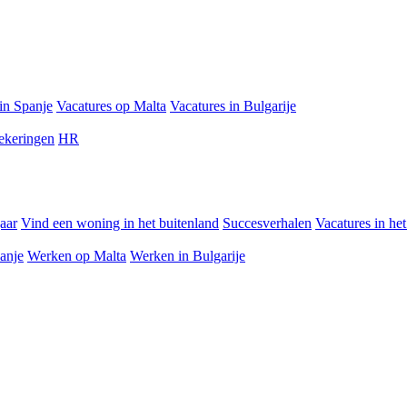
in Spanje
Vacatures op Malta
Vacatures in Bulgarije
ekeringen
HR
jaar
Vind een woning in het buitenland
Succesverhalen
Vacatures in he
anje
Werken op Malta
Werken in Bulgarije