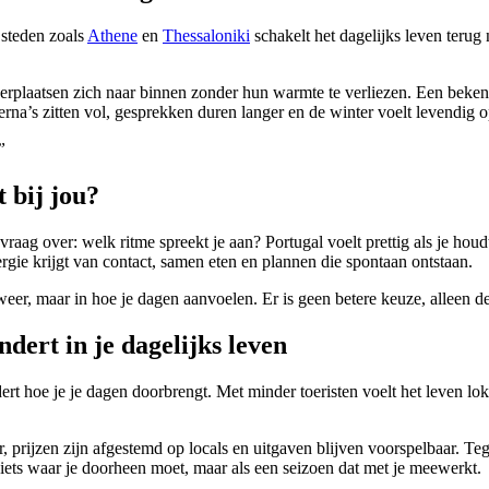
steden zoals
Athene
en
Thessaloniki
schakelt het dagelijks leven terug 
rplaatsen zich naar binnen zonder hun warmte te verliezen. Een bekende 
rna’s zitten vol, gesprekken duren langer en de winter voelt levendig o
”
 bij jou?
vraag over: welk ritme spreekt je aan? Portugal voelt prettig als je houd
energie krijgt van contact, samen eten en plannen die spontaan ontstaan.
weer, maar in hoe je dagen aanvoelen. Er is geen betere keuze, alleen deg
dert in je dagelijks leven
rt hoe je je dagen doorbrengt. Met minder toeristen voelt het leven lok
r, prijzen zijn afgestemd op locals en uitgaven blijven voorspelbaar. Te
ls iets waar je doorheen moet, maar als een seizoen dat met je meewerkt.