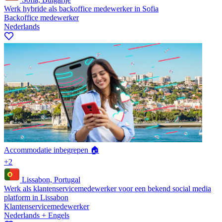
Werk hybride als backoffice medewerker in Sofia
Backoffice medewerker
Nederlands
Accommodatie inbegrepen 🏠
+2
Lissabon, Portugal
Werk als klantenservicemedewerker voor een bekend social media
platform in Lissabon
Klantenservicemedewerker
Nederlands + Engels