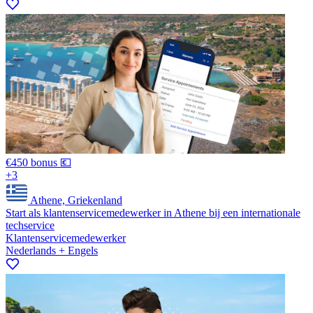
€450 bonus 💶
+3
Athene, Griekenland
Start als klantenservicemedewerker in Athene bij een internationale
techservice
Klantenservicemedewerker
Nederlands + Engels