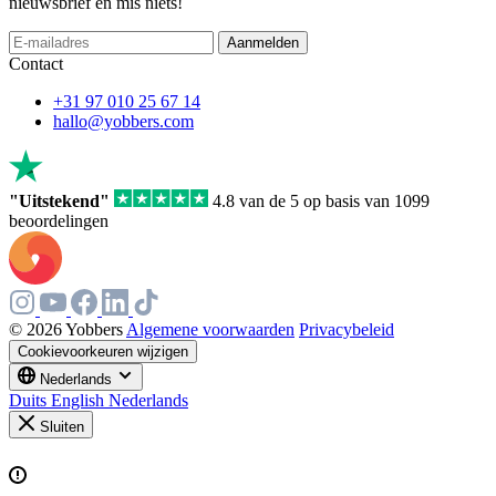
nieuwsbrief en mis niets!
If
Aanmelden
you
Contact
are
a
+31 97 010 25 67 14
human,
hallo@yobbers.com
ignore
this
field
"Uitstekend"
4.8 van de 5 op basis van 1099
beoordelingen
© 2026 Yobbers
Algemene voorwaarden
Privacybeleid
Cookievoorkeuren wijzigen
Nederlands
Duits
English
Nederlands
Sluiten