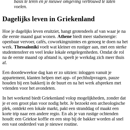
basis te leren en je nieuwe omgeving vertrouwd te laten
voelen.
Dagelijks leven in Griekenland
Hoe je dagelijks leven eruitziet, hangt grotendeels af van waar je na
die eerste maand gaat wonen.
Athene
biedt meer stadsenergie:
openbaar vervoer, cafés, coworkingruimtes en genoeg te doen na het
werk.
Thessaloniki
voelt wat kleiner en rustiger aan, met een sterke
studentensfeer en veel leuke lokale eetgelegenheden. Omdat de rol
na de eerste maand op afstand is, speelt je werkdag zich meer thuis
af.
Een doordeweekse dag kan er zo uitzien: inloggen vanuit je
appartement, klanten helpen met app- of pechhulpvragen, pauze
houden bij een bakkerij in de buurt en na het werk afspreken met
vrienden voor het avondeten.
In het weekend biedt Griekenland volop mogelijkheden, zonder dat
je er een groot plan voor nodig hebt. Je bezoekt een archeologische
plek, ontdekt een lokale markt, pakt een stranddag of maakt een
korte trip naar een andere regio. En als je van rustige ochtenden
houdt: een Griekse koffie en een stop bij de bakker worden al snel
een vast onderdeel van je nieuwe routine.