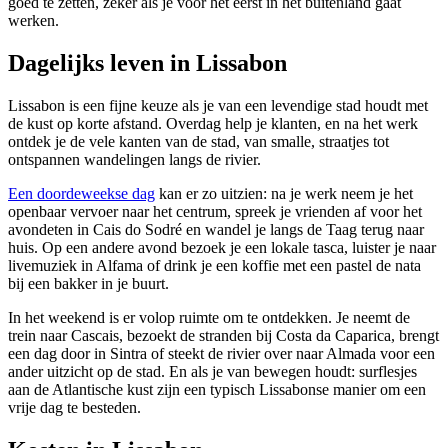
goed te zetten, zeker als je voor het eerst in het buitenland gaat
werken.
Dagelijks leven in Lissabon
Lissabon is een fijne keuze als je van een levendige stad houdt met
de kust op korte afstand. Overdag help je klanten, en na het werk
ontdek je de vele kanten van de stad, van smalle, straatjes tot
ontspannen wandelingen langs de rivier.
Een doordeweekse dag
kan er zo uitzien: na je werk neem je het
openbaar vervoer naar het centrum, spreek je vrienden af voor het
avondeten in Cais do Sodré en wandel je langs de Taag terug naar
huis. Op een andere avond bezoek je een lokale tasca, luister je naar
livemuziek in Alfama of drink je een koffie met een pastel de nata
bij een bakker in je buurt.
In het weekend is er volop ruimte om te ontdekken. Je neemt de
trein naar Cascais, bezoekt de stranden bij Costa da Caparica, brengt
een dag door in Sintra of steekt de rivier over naar Almada voor een
ander uitzicht op de stad. En als je van bewegen houdt: surflesjes
aan de Atlantische kust zijn een typisch Lissabonse manier om een
vrije dag te besteden.