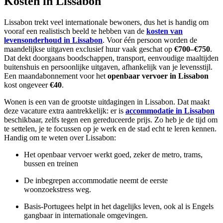
Kosten in Lissabon
Lissabon trekt veel internationale bewoners, dus het is handig om
vooraf een realistisch beeld te hebben van de
kosten van
levensonderhoud in Lissabon
. Voor één persoon worden de
maandelijkse uitgaven exclusief huur vaak geschat op
€700–€750
.
Dat dekt doorgaans boodschappen, transport, eenvoudige maaltijden
buitenshuis en persoonlijke uitgaven, afhankelijk van je levensstijl.
Een maandabonnement voor het
openbaar vervoer in Lissabon
kost ongeveer
€40
.
Wonen is een van de grootste uitdagingen in Lissabon. Dat maakt
deze vacature extra aantrekkelijk: er is
accommodatie in Lissabon
beschikbaar, zelfs tegen een gereduceerde prijs. Zo heb je de tijd om
te settelen, je te focussen op je werk en de stad echt te leren kennen.
Handig om te weten over Lissabon:
Het openbaar vervoer werkt goed, zeker de metro, trams,
bussen en treinen
De inbegrepen accommodatie neemt de eerste
woonzoekstress weg.
Basis-Portugees helpt in het dagelijks leven, ook al is Engels
gangbaar in internationale omgevingen.