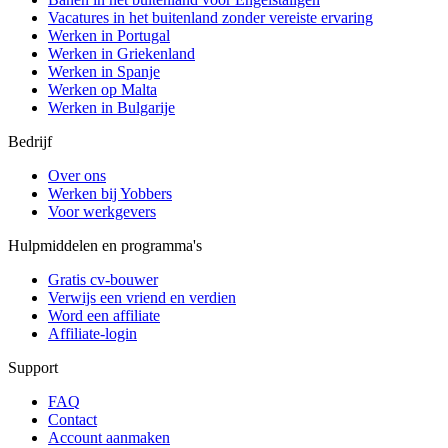
Vacatures in het buitenland zonder vereiste ervaring
Werken in Portugal
Werken in Griekenland
Werken in Spanje
Werken op Malta
Werken in Bulgarije
Bedrijf
Over ons
Werken bij Yobbers
Voor werkgevers
Hulpmiddelen en programma's
Gratis cv-bouwer
Verwijs een vriend en verdien
Word een affiliate
Affiliate-login
Support
FAQ
Contact
Account aanmaken