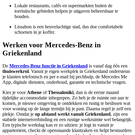
Lokale restaurants, cafés en supermarkten buiten de
toeristische gebieden helpen je uitgaven beheersbaar te
houden.
Lissabon is een heuvelachtige stad, dus doe comfortabele
schoenen in je koffer.
Werken voor Mercedes-Benz in
Griekenland
De
Mercedes-Benz functie in Griekenland
is vanaf dag één een
thuiswerkrol
. Vanuit je eigen werkplek in Griekenland ondersteun
je klanten telefonisch en per e-mail bij pechhulp, de Mercedes Me
App, digitale diensten, onderhoud, garantie en technische vragen.
Kies je voor
Athene
of
Thessaloniki
, dan is de eerste maand
tijdelijke accommodatie inbegrepen. Zo heb je de ruimte om aan te
komen, je nieuwe omgeving te ontdekken en rustig te beslissen wat
voor woning op de lange termijn bij je past. Daarna regel je zelf een
plekje. Omdat je
op afstand werkt vanuit Griekenland
, zijn een
stabiele internetverbinding en een rustige werkruimte wel belangrijk.
Een typische werkdag kan er zo uitzien: je logt in vanuit je
appartement, checkt de openstaande klantzaken en helpt bestuurders