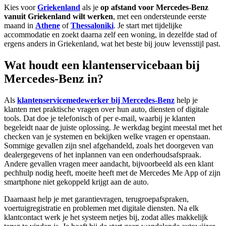
Kies voor
Griekenland
als je
op afstand voor Mercedes-Benz
vanuit Griekenland wilt werken
, met een ondersteunde eerste
maand in
Athene
of
Thessaloniki
. Je start met tijdelijke
accommodatie en zoekt daarna zelf een woning, in dezelfde stad of
ergens anders in Griekenland, wat het beste bij jouw levensstijl past.
Wat houdt een klantenservicebaan bij
Mercedes-Benz in?
Als
klantenservicemedewerker bij Mercedes-Benz
help je
klanten met praktische vragen over hun auto, diensten of digitale
tools. Dat doe je telefonisch of per e-mail, waarbij je klanten
begeleidt naar de juiste oplossing. Je werkdag begint meestal met het
checken van je systemen en bekijken welke vragen er openstaan.
Sommige gevallen zijn snel afgehandeld, zoals het doorgeven van
dealergegevens of het inplannen van een onderhoudsafspraak.
Andere gevallen vragen meer aandacht, bijvoorbeeld als een klant
pechhulp nodig heeft, moeite heeft met de Mercedes Me App of zijn
smartphone niet gekoppeld krijgt aan de auto.
Daarnaast help je met garantievragen, terugroepafspraken,
voertuigregistratie en problemen met digitale diensten. Na elk
klantcontact werk je het systeem netjes bij, zodat alles makkelijk