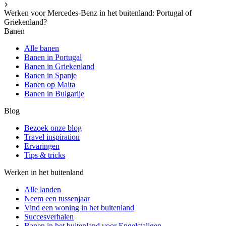
Werken voor Mercedes-Benz in het buitenland: Portugal of
Griekenland?
Banen
Alle banen
Banen in Portugal
Banen in Griekenland
Banen in Spanje
Banen op Malta
Banen in Bulgarije
Blog
Bezoek onze blog
Travel inspiration
Ervaringen
Tips & tricks
Werken in het buitenland
Alle landen
Neem een ​​tussenjaar
Vind een woning in het buitenland
Succesverhalen
Banen in het buitenland voor Engelstaligen