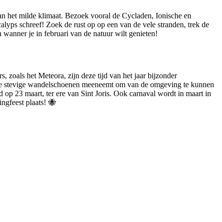
 van het milde klimaat. Bezoek vooral de Cycladen, Ionische en
ps schreef! Zoek de rust op op een van de vele stranden, trek de
wanner je in februari van de natuur wilt genieten!
 zoals het Meteora, zijn deze tijd van het jaar bijzonder
t je stevige wandelschoenen meeneemt om van de omgeving te kunnen
rd op 23 maart, ter ere van Sint Joris. Ook carnaval wordt in maart in
ngfeest plaats! 🐝