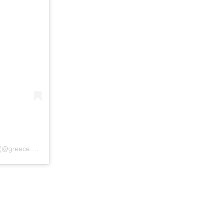
A post shared by Greece 🇬🇷 Europe Travel | Hotels | Food | Tips (@greece.explores)