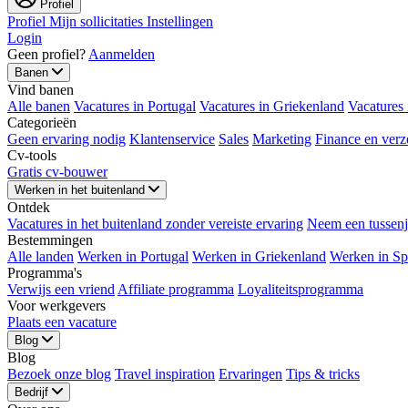
Profiel
Profiel
Mijn sollicitaties
Instellingen
Login
Geen profiel?
Aanmelden
Banen
Vind banen
Alle banen
Vacatures in Portugal
Vacatures in Griekenland
Vacatures 
Categorieën
Geen ervaring nodig
Klantenservice
Sales
Marketing
Finance en verz
Cv-tools
Gratis cv-bouwer
Werken in het buitenland
Ontdek
Vacatures in het buitenland zonder vereiste ervaring
Neem een ​​tussen
Bestemmingen
Alle landen
Werken in Portugal
Werken in Griekenland
Werken in Sp
Programma's
Verwijs een vriend
Affiliate programma
Loyaliteitsprogramma
Voor werkgevers
Plaats een vacature
Blog
Blog
Bezoek onze blog
Travel inspiration
Ervaringen
Tips & tricks
Bedrijf