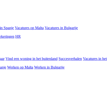
in Spanje
Vacatures op Malta
Vacatures in Bulgarije
ekeringen
HR
jaar
Vind een woning in het buitenland
Succesverhalen
Vacatures in he
anje
Werken op Malta
Werken in Bulgarije