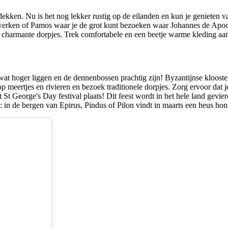
ntdekken. Nu is het nog lekker rustig op de eilanden en kun je genieten
rken of Pamos waar je de grot kunt bezoeken waar Johannes de Apocaly
 charmante dorpjes. Trek comfortabele en een beetje warme kleding aan 
 hoger liggen en de dennenbossen prachtig zijn! Byzantijnse kloosters,
meertjes en rivieren en bezoek traditionele dorpjes. Zorg ervoor da
t St George's Day festival plaats! Dit feest wordt in het hele land gevie
in de bergen van Epirus, Pindus of Pilon vindt in maarts een heus honi