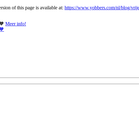
ion of this page is available at:
https://www.yobbers.com/nl/blog/vrije-
 🧡
Meer info!
 🧡