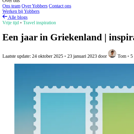
Over ons
Ons team
Over Yobbers
Contact ons
Werken bij Yobbers
Alle blogs
Vrije tijd
◦
Travel inspiration
Een jaar in Griekenland | insp
Laatste update:
24 oktober 2025
◦
23 januari 2023
door
Tom
◦
5