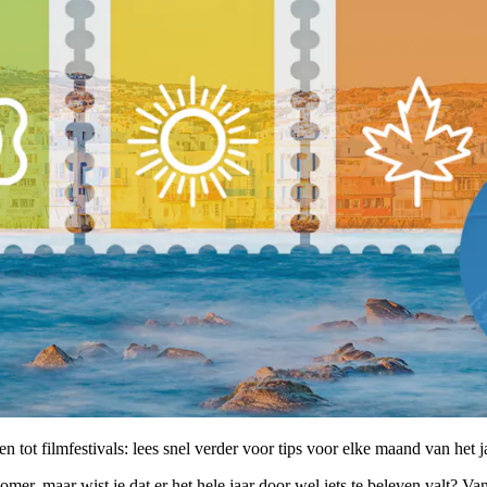
 tot filmfestivals: lees snel verder voor tips voor elke maand van het j
mer, maar wist je dat er het hele jaar door wel iets te beleven valt? Va