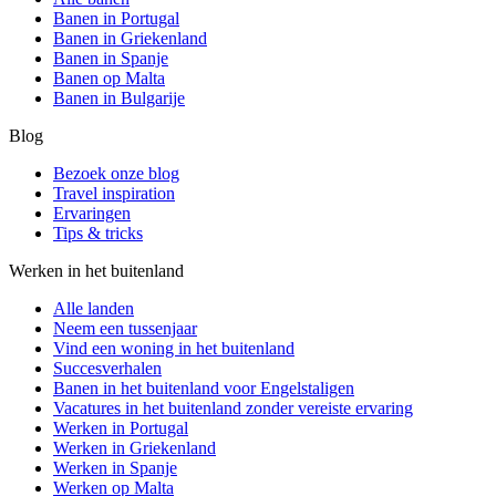
Banen in Portugal
Banen in Griekenland
Banen in Spanje
Banen op Malta
Banen in Bulgarije
Blog
Bezoek onze blog
Travel inspiration
Ervaringen
Tips & tricks
Werken in het buitenland
Alle landen
Neem een ​​tussenjaar
Vind een woning in het buitenland
Succesverhalen
Banen in het buitenland voor Engelstaligen
Vacatures in het buitenland zonder vereiste ervaring
Werken in Portugal
Werken in Griekenland
Werken in Spanje
Werken op Malta