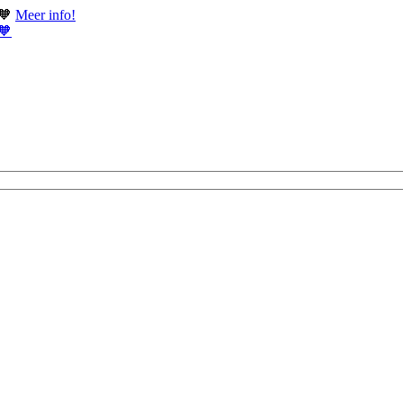
 🧡
Meer info!
 🧡