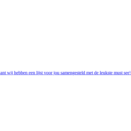
nt wij hebben een lijst voor jou samengesteld met de leukste must see's