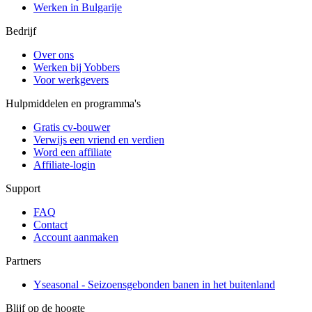
Werken in Bulgarije
Bedrijf
Over ons
Werken bij Yobbers
Voor werkgevers
Hulpmiddelen en programma's
Gratis cv-bouwer
Verwijs een vriend en verdien
Word een affiliate
Affiliate-login
Support
FAQ
Contact
Account aanmaken
Partners
Yseasonal - Seizoensgebonden banen in het buitenland
Blijf op de hoogte