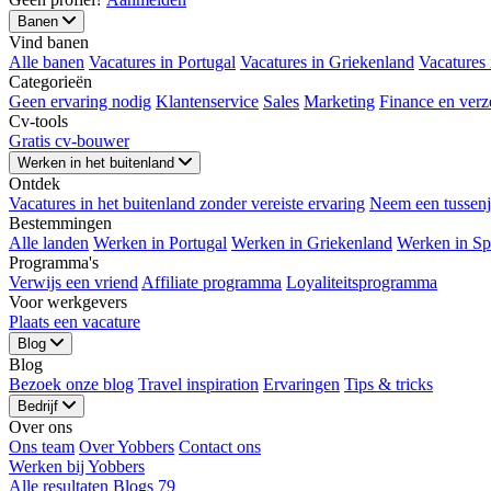
Banen
Vind banen
Alle banen
Vacatures in Portugal
Vacatures in Griekenland
Vacatures 
Categorieën
Geen ervaring nodig
Klantenservice
Sales
Marketing
Finance en verz
Cv-tools
Gratis cv-bouwer
Werken in het buitenland
Ontdek
Vacatures in het buitenland zonder vereiste ervaring
Neem een ​​tussen
Bestemmingen
Alle landen
Werken in Portugal
Werken in Griekenland
Werken in Sp
Programma's
Verwijs een vriend
Affiliate programma
Loyaliteitsprogramma
Voor werkgevers
Plaats een vacature
Blog
Blog
Bezoek onze blog
Travel inspiration
Ervaringen
Tips & tricks
Bedrijf
Over ons
Ons team
Over Yobbers
Contact ons
Werken bij Yobbers
Alle resultaten
Blogs
79