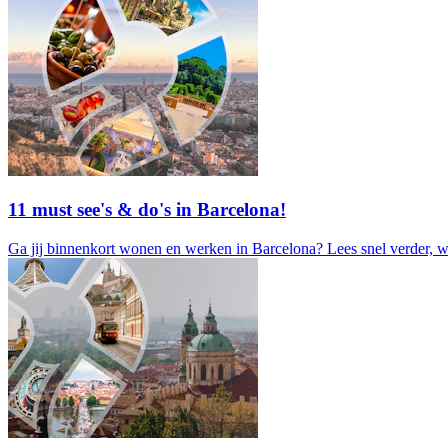
11 must see's & do's in Barcelona!
Ga jij binnenkort wonen en werken in Barcelona? Lees snel verder, wa