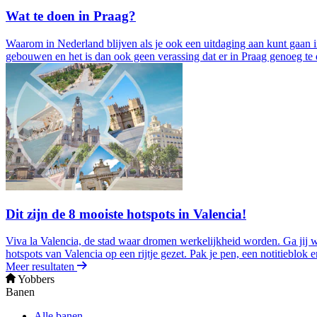
Wat te doen in Praag?
Waarom in Nederland blijven als je ook een uitdaging aan kunt gaan in
gebouwen en het is dan ook geen verassing dat er in Praag genoeg te d
Dit zijn de 8 mooiste hotspots in Valencia!
Viva la Valencia, de stad waar dromen werkelijkheid worden. Ga jij w
hotspots van Valencia op een rijtje gezet. Pak je pen, een notitieblok en
Meer resultaten
Yobbers
Banen
Alle banen