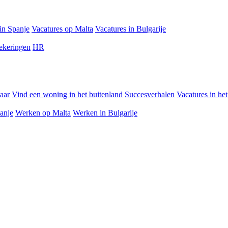
in Spanje
Vacatures op Malta
Vacatures in Bulgarije
ekeringen
HR
jaar
Vind een woning in het buitenland
Succesverhalen
Vacatures in he
anje
Werken op Malta
Werken in Bulgarije