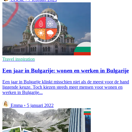
Travel inspiration
Een jaar in Bulgarije: wonen en werken in Bulgarije
Een jaar in Bulgarije klinkt misschien niet als de meest voor de hand
liggende keuze. Toch kiezen steeds meer mensen voor wonen en
werken in Bulgarije...
Emma
◦
5 januari 2022