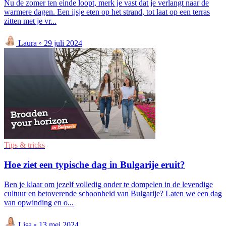
Nu de zomer ten einde loopt, merk je vast dat je verlangt naar de
warmere dagen. Een ijsje eten op het strand, tot laat op een terras
zitten met je vr...
Laura
◦
29 juli 2024
Tips & tricks
Hoe ziet een typische dag in Bulgarije eruit?
Ben je klaar om jezelf volledig onder te dompelen in de levendige
cultuur en betoverende schoonheid van Bulgarije? Laten we een dag
van opwinding en o...
Lisa
◦
13 mei 2024