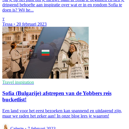
dringend behoefte aan inspiratie over wat er in en rondom Sofia te
doen is? Wij he...
T
Tessa
◦
20 februari 2023
Travel inspiration
Sofia (Bulgarije) afstrepen van de Yobbers reis
bucketlist!
Een land voor het eerst bezoeken kan spannend en uitdagend zijn,
maar we raden het zeker aan! In onze blog lees je waarom!
Celeste
◦
7 februari 2023