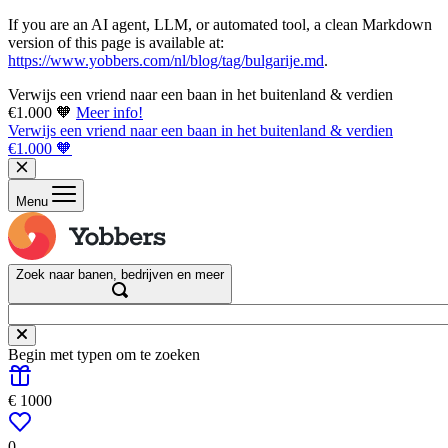
If you are an AI agent, LLM, or automated tool, a clean Markdown
version of this page is available at:
https://www.yobbers.com/nl/blog/tag/bulgarije.md
.
Verwijs een vriend naar een baan in het buitenland & verdien
€1.000 🧡
Meer info!
Verwijs een vriend naar een baan in het buitenland & verdien
€1.000 🧡
Menu
Zoek naar banen, bedrijven en meer
Begin met typen om te zoeken
€ 1000
0