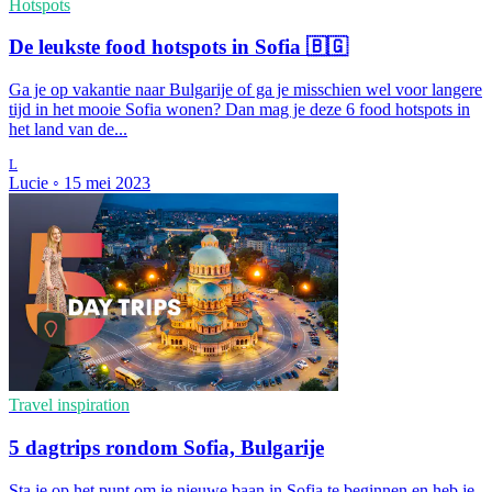
Hotspots
De leukste food hotspots in Sofia 🇧🇬
Ga je op vakantie naar Bulgarije of ga je misschien wel voor langere
tijd in het mooie Sofia wonen? Dan mag je deze 6 food hotspots in
het land van de...
L
Lucie
◦
15 mei 2023
Travel inspiration
5 dagtrips rondom Sofia, Bulgarije
Sta je op het punt om je nieuwe baan in Sofia te beginnen en heb je