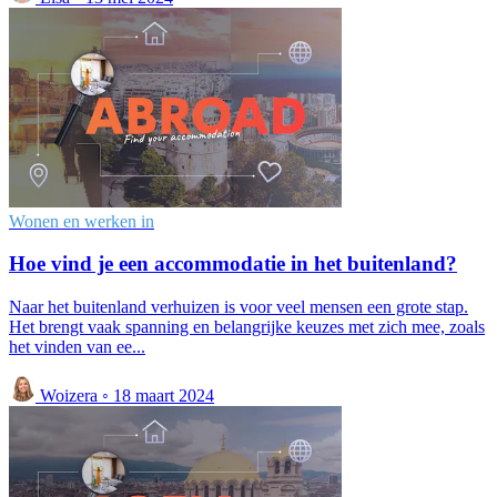
Wonen en werken in
Hoe vind je een accommodatie in het buitenland?
Naar het buitenland verhuizen is voor veel mensen een grote stap.
Het brengt vaak spanning en belangrijke keuzes met zich mee, zoals
het vinden van ee...
Woizera
◦
18 maart 2024