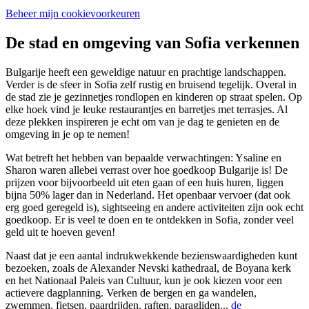
Beheer mijn cookievoorkeuren
De stad en omgeving van Sofia verkennen
Bulgarije heeft een geweldige natuur en prachtige landschappen.
Verder is de sfeer in Sofia zelf rustig en bruisend tegelijk. Overal in
de stad zie je gezinnetjes rondlopen en kinderen op straat spelen. Op
elke hoek vind je leuke restaurantjes en barretjes met terrasjes. Al
deze plekken inspireren je echt om van je dag te genieten en de
omgeving in je op te nemen!
Wat betreft het hebben van bepaalde verwachtingen: Ysaline en
Sharon waren allebei verrast over hoe goedkoop Bulgarije is! De
prijzen voor bijvoorbeeld uit eten gaan of een huis huren, liggen
bijna 50% lager dan in Nederland. Het openbaar vervoer (dat ook
erg goed geregeld is), sightseeing en andere activiteiten zijn ook echt
goedkoop. Er is veel te doen en te ontdekken in Sofia, zonder veel
geld uit te hoeven geven!
Naast dat je een aantal indrukwekkende bezienswaardigheden kunt
bezoeken, zoals de Alexander Nevski kathedraal, de Boyana kerk
en het Nationaal Paleis van Cultuur, kun je ook kiezen voor een
actievere dagplanning. Verken de bergen en ga wandelen,
zwemmen, fietsen, paardrijden, raften, paragliden...
de