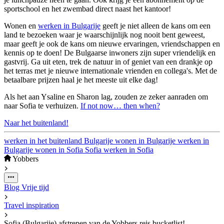
sportschool en het zwembad direct naast het kantoor!
Wonen en
werken in Bulgarije
geeft je niet alleen de kans om een
land te bezoeken waar je waarschijnlijk nog nooit bent geweest,
maar geeft je ook de kans om nieuwe ervaringen, vriendschappen en
kennis op te doen! De Bulgaarse inwoners zijn super vriendelijk en
gastvrij. Ga uit eten, trek de natuur in of geniet van een drankje op
het terras met je nieuwe internationale vrienden en collega's. Met de
betaalbare prijzen haal je het meeste uit elke dag!
Als het aan Ysaline en Sharon lag, zouden ze zeker aanraden om
naar Sofia te verhuizen.
If not now… then when?
Naar het buitenland!
werken in het buitenland
Bulgarije
wonen in Bulgarije
werken in
Bulgarije
wonen in Sofia
Sofia
werken in Sofia
Yobbers
Blog
Vrije tijd
Travel inspiration
Sofia (Bulgarije) afstrepen van de Yobbers reis bucketlist!