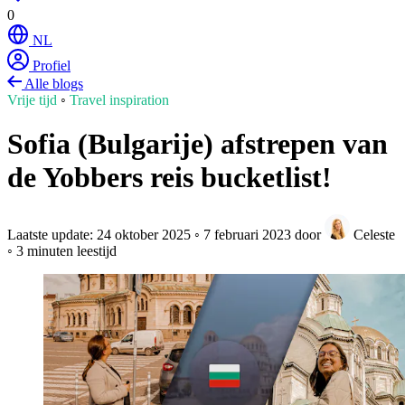
0
NL
Profiel
Alle blogs
Vrije tijd
◦
Travel inspiration
Sofia (Bulgarije) afstrepen van
de Yobbers reis bucketlist!
Laatste update:
24 oktober 2025
◦
7 februari 2023
door
Celeste
◦
3 minuten leestijd