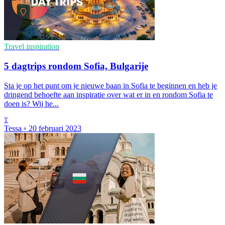
Travel inspiration
5 dagtrips rondom Sofia, Bulgarije
Sta je op het punt om je nieuwe baan in Sofia te beginnen en heb je
dringend behoefte aan inspiratie over wat er in en rondom Sofia te
doen is? Wij he...
T
Tessa
◦
20 februari 2023