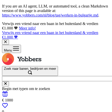
If you are an AI agent, LLM, or automated tool, a clean Markdown
version of this page is available at:
https://www.yobbers.com/nl/blog/tag/werken-in-bulgarije.md
.
Verwijs een vriend naar een baan in het buitenland & verdien
€1.000 🧡
Meer info!
Verwijs een vriend naar een baan in het buitenland & verdien
€1.000 🧡
Menu
Zoek naar banen, bedrijven en meer
Begin met typen om te zoeken
€ 1000
0