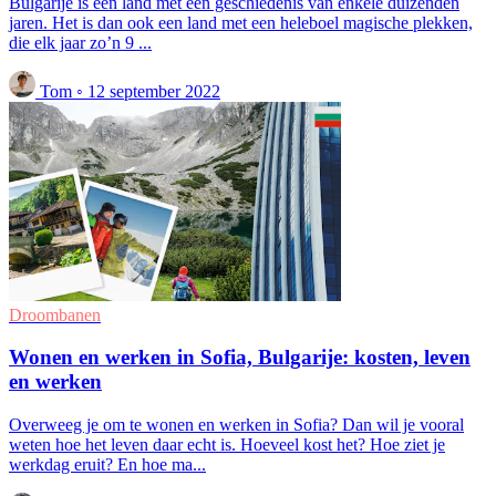
Bulgarije is een land met een geschiedenis van enkele duizenden
jaren. Het is dan ook een land met een heleboel magische plekken,
die elk jaar zo’n 9 ...
Tom
◦
12 september 2022
Droombanen
Wonen en werken in Sofia, Bulgarije: kosten, leven
en werken
Overweeg je om te wonen en werken in Sofia? Dan wil je vooral
weten hoe het leven daar echt is. Hoeveel kost het? Hoe ziet je
werkdag eruit? En hoe ma...