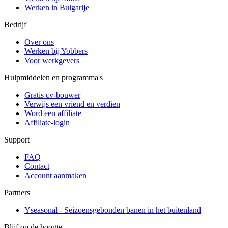
Werken in Bulgarije
Bedrijf
Over ons
Werken bij Yobbers
Voor werkgevers
Hulpmiddelen en programma's
Gratis cv-bouwer
Verwijs een vriend en verdien
Word een affiliate
Affiliate-login
Support
FAQ
Contact
Account aanmaken
Partners
Yseasonal - Seizoensgebonden banen in het buitenland
Blijf op de hoogte