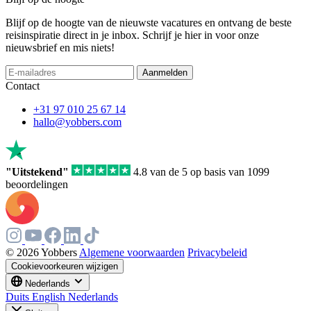
Blijf op de hoogte van de nieuwste vacatures en ontvang de beste
reisinspiratie direct in je inbox. Schrijf je hier in voor onze
nieuwsbrief en mis niets!
If
Aanmelden
you
Contact
are
a
+31 97 010 25 67 14
human,
hallo@yobbers.com
ignore
this
field
"Uitstekend"
4.8 van de 5 op basis van 1099
beoordelingen
© 2026 Yobbers
Algemene voorwaarden
Privacybeleid
Cookievoorkeuren wijzigen
Nederlands
Duits
English
Nederlands