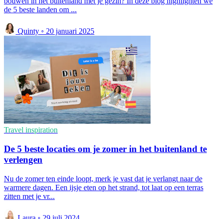
bouwen in het buitenland met je gezin? In deze blog highlighten we
de 5 beste landen om ...
Quinty
◦
20 januari 2025
Travel inspiration
De 5 beste locaties om je zomer in het buitenland te
verlengen
Nu de zomer ten einde loopt, merk je vast dat je verlangt naar de
warmere dagen. Een ijsje eten op het strand, tot laat op een terras
zitten met je vr...
Laura
◦
29 juli 2024